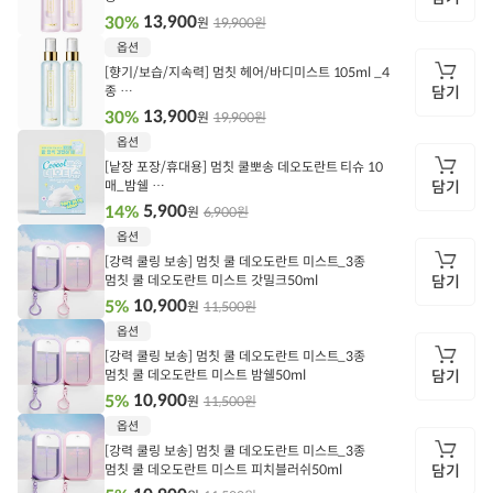
멈칫 헤어/바디미스트_마젠타레이디 (2개입)
13,900
30%
19,900원
원
담
옵션
기
[향기/보습/지속력] 멈칫 헤어/바디미스트 105ml _4
종
담기
멈칫 헤어/바디미스트_소프트블루솝 (2개입)
13,900
30%
19,900원
원
담
옵션
기
[낱장 포장/휴대용] 멈칫 쿨뽀송 데오도란트 티슈 10
매_밤쉘
담기
멈칫 쿨뽀송데오티슈 밤쉘10매
5,900
14%
6,900원
원
담
옵션
기
[강력 쿨링 보송] 멈칫 쿨 데오도란트 미스트_3종
멈칫 쿨 데오도란트 미스트 갓밀크50ml
담기
10,900
5%
11,500원
원
담
옵션
기
[강력 쿨링 보송] 멈칫 쿨 데오도란트 미스트_3종
멈칫 쿨 데오도란트 미스트 밤쉘50ml
담기
10,900
5%
11,500원
원
담
옵션
기
[강력 쿨링 보송] 멈칫 쿨 데오도란트 미스트_3종
멈칫 쿨 데오도란트 미스트 피치블러쉬50ml
담기