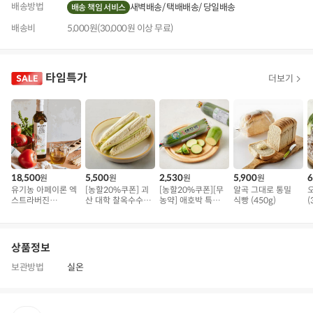
배송방법
새벽배송
택배배송
당일배송
배송 책임 서비스
배송비
5,000원(30,000원 이상 무료)
타임특가
더보기
18,500
5,500
2,530
5,900
6
원
원
원
원
유기농 아페이론 엑
[농할20%쿠폰] 괴
[농할20%쿠폰][무
알곡 그대로 통밀
스트라버진
산 대학 찰옥수수 5
농약] 애호박 특품
식빵 (450g)
(
(500ml)
개 (1kg 내외)
(300g 내외)
상품정보
보관방법
실온