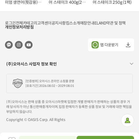
미엄 생연어(횟감용)
어 스테이크 400g(2조
어 스테이크 250g (1팩)
기
기
기
1kg
각)
로그인
전체카테고리
고객센터
공지사항
킴스소개
매장안내
ELAND
약관 및 정책
개인정보처리방침
앱 다운받기
(주)오아시스 사업자 정보 확인
[인증범위] 오아시스 온라인 쇼핑몰 운영
[유효기간] 2026.08.02 ~ 2029.08.01
(주)오아시스는 판매 상품 중 오아시스마켓에 입점한 개별 판매자가 판매하는 상품의 경우 거
래 당사자가 아닌 통신판매중개자이며, 입점 판매자가 등록한 상품 정보 및 거래에 대한 책임을
부담하지 않습니다.
Copyright © OASIS Corp. All Rights
마
이
페
이
지