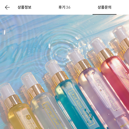
색
바
구
상품정보
후기
36
상품문의
니
상공인
농축산물할인
찬들마루
주문/배송
고객센터