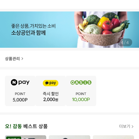
/
4
4
상품관리
E
·
V
·
E
·
N
·
T
오
오! 감동
베스트 상품
더보기
아
시