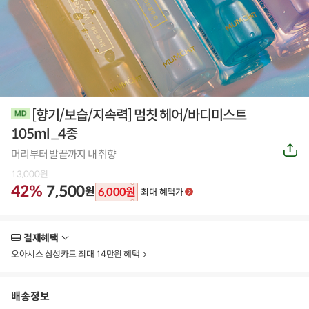
[향기/보습/지속력] 멈칫 헤어/바디미스트
105ml _4종
공
머리부터 발끝까지 내 취향
유
하
13,000
원
기
42%
7,500
원
6,000
원
최대 혜택가
결제혜택
더
보
오아시스 삼성카드 최대 14만원 혜택
기
배송정보