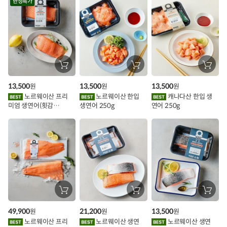
한정특가
스
추
가
할
장
장
장
바
바
바
인
구
구
구
13,500
13,500
13,500
원
원
원
니
니
니
이
에
에
에
노르웨이산 프리
노르웨이산 한입
캐나다산 한입 생
담
담
담
미엄 생연어(횟감
생연어 250g
연어 250g
기
기
기
벤
용)250g.1팩
트
장
장
장
바
바
바
구
구
구
49,900
21,200
13,500
원
원
원
니
니
니
에
에
에
노르웨이산 프리
노르웨이산 생연
노르웨이산 생연
담
담
담