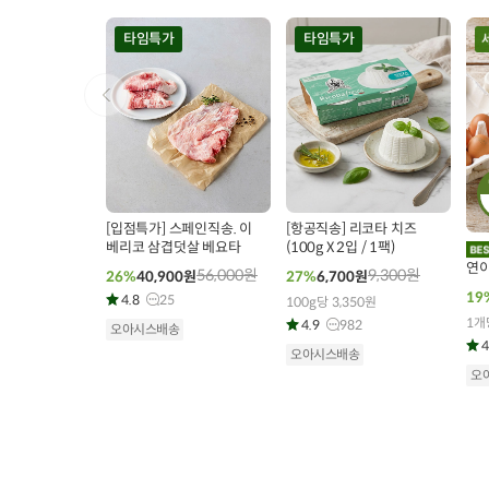
타임특가
타임특가
0
00
00
00
00
00
00
45
개 구매
192
개 구매
3
[입점특가] 스페인직송. 이
[항공직송] 리코타 치즈
베리코 삼겹덧살 베요타
(100g X 2입 / 1팩)
연이
56,000
원
9,300
원
26%
40,900
원
27%
6,700
원
19
4.8
25
100g당 3,350원
1개
4.9
982
오아시스배송
4
오아시스배송
오