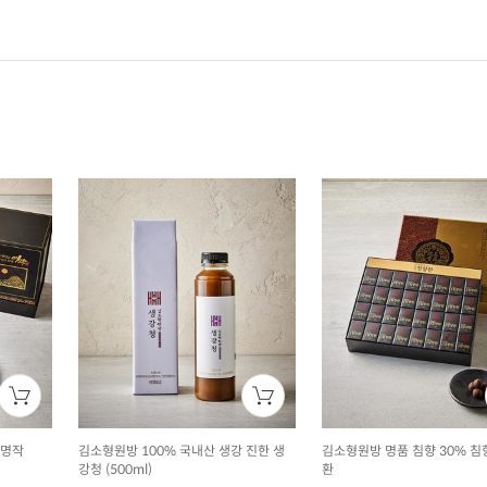
소명작
김소형원방 100% 국내산 생강 진한 생
김소형원방 명품 침향 30% 침
강청 (500ml)
환