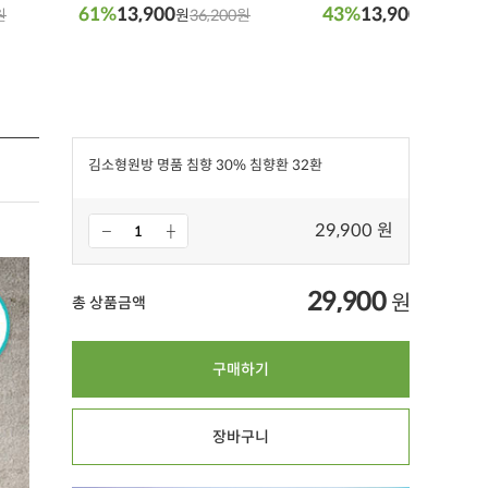
61%
13,900
43%
13,900
원
원
36,200원
원
24,800
김소형원방 명품 침향 30% 침향환 32환
29,900 원
29,900
원
총 상품금액
구매하기
장바구니