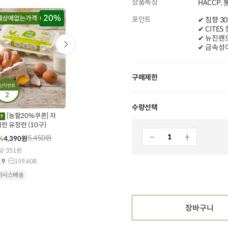
상품특징
HACCP,
20%
20%
타임특가
타임특가
포인트
✔ 침향 
✔ CITE
✔ 뉴진랜드
✔ 금속성
구매제한
난각번호
0
00
00
00
00
00
00
00
00
28
개 구매
147
개 구매
2
467
개 구매
완도자숙 손질전복
국산 발아영양 참기
수량선택
[농할20%쿠폰] 자
(특대/4미) 300g
름(320ml)
란 유정란 (10구)
41,600
원
50,000
원
28%
29,900
원
30%
34,800
원
5,450
원
%
4,390
원
10g당 797원
10ml당 1,088원
당 351원
4.8
34
5.0
12,307
.9
159,608
오아시스배송
오아시스배송
아시스배송
장바구니