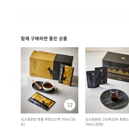
함께 구매하면 좋은 상품
김소형원방 명품 흑염소진액 70ml (30
김소형원방 고농축32% 흑염
포)
70ml (30포)