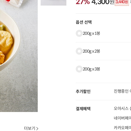
27%
4,300
원
3,440
원
옵션 선택
200g x 1봉
200g x 2봉
200g x 3봉
진행중인 
추가할인
오아시스 
결제혜택
네이버페이
카카오페이 
더보기