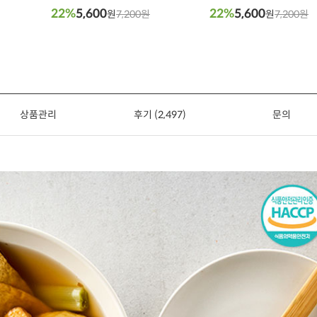
(80g x 2개)
x 2개)
22%
5,600
22%
5,600
원
7,200원
원
7,200원
상품관리
후기 (2,497)
문의