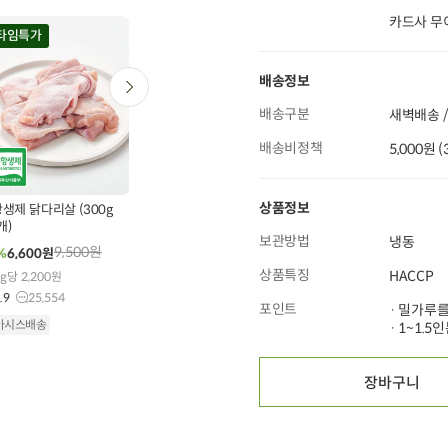
카드사 무
20
타임특가
타임특가
타임특가
배송정보
배송구분
새벽배송 /
배송비정책
5,000원 
0
00
00
00
00
00
00
00
00
599
개 구매
193
개 구매
558
개 구매
상품정보
제 닭다리살 (300g
알곡 그대로 통밀 식빵
[농할20%쿠폰][무
개)
(450g)
농약] 애호박 특품(300g
보관방법
냉동
내외)
9,500
원
6,600
원
3,900
원
%
6,600
원
10%
5,900
원
35%
2,530
원
상품특징
4.9
4,536
HACCP
g당 2,200원
1개당 2,024원
.9
25,554
4.9
13,355
오아시스배송
포인트
· 밀가루
아시스배송
오아시스배송
· 1~1.
장바구니