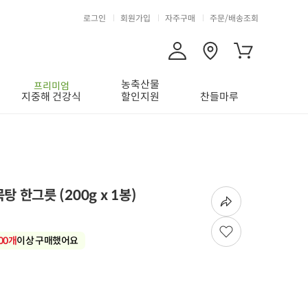
로그인
회원가입
자주구매
주문/배송조회
농축산물
프리미엄
지중해 건강식
할인지원
찬들마루
묵탕 한그릇
(
200g x 1봉
)
700개
이상 구매했어요