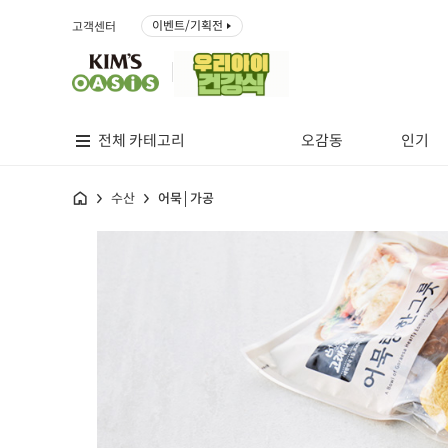
이벤트/기획전
고객센터
전체 카테고리
오감동
인기
홈
수산
어묵│가공