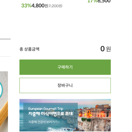
17%
6,500
원
7,900원
33%
4,800
원
7,200원
0
원
총 상품금액
구매하기
장바구니