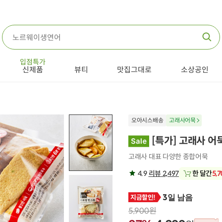
입점특가
신제품
뷰티
맛집그대로
소상공인
오아시스배송
고래사어묵
[특가] 고래사 어
고래사 대표 다양한 종합어묵
4.9
리뷰 2,497
한 달간
5,
3일 남음
지금할인!
5,900원