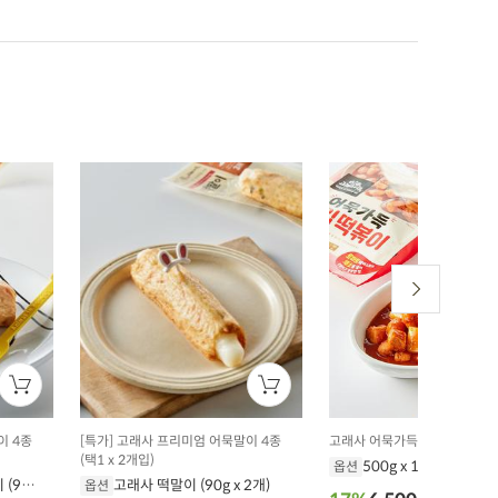
이 4종
[특가] 고래사 프리미엄 어묵말이 4종
고래사 어묵가득 한입 떡볶이
(택1 x 2개입)
500g x 1개
옵션
(90g
고래사 떡말이 (90g x 2개)
옵션