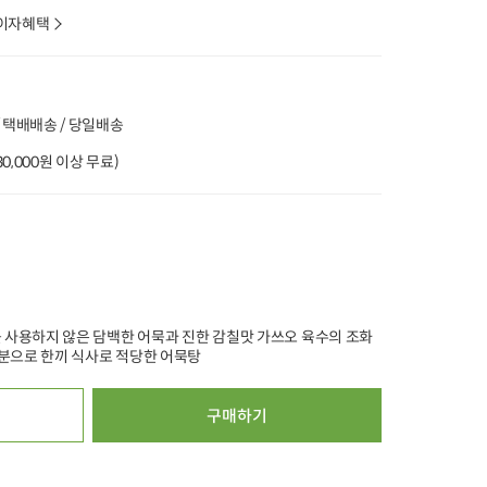
이자혜택
%
20%
20%
타임특가
타임특가
타임특가
 택배배송 / 당일배송
(30,000원 이상 무료)
햇상품
2026
00
00
00
00
00
00
00
00
00
376
개 구매
665
개 구매
2
국내산 손질 생새우
[농할20%쿠폰] 괴산 대학
무항생제 우리한
찰옥수수 5개 (1kg 내외)
(400g)
살 (200g)
12,000
원
2
21,500
원
54%
5,500
원
32%
15,300
원
35%
13,900
원
1개당 880원
100g당 3,825원
100g당 5,560원
4.8
388
4.9
12,632
5.0
8,226
를 사용하지 않은 담백한 어묵과 진한 감칠맛 가쓰오 육수의 조화
오아시스배송
오아시스배송
오아시스배송
5인분으로 한끼 식사로 적당한 어묵탕
구매하기