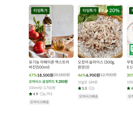
20%
타임특가
타임특가
00
00
00
00
00
00
0
295
개 구매
164
개 구매
유기농 아페이론 엑스트라
오징어 슬라이스 (300g,
무항생
버진(500ml)
원양산)
X 1
35,000
원
12,900
원
47%
18,500
원
46%
6,900
원
30
오아시스 삼성카드
9,250원
10g당 184원
100
100ml당 3,700원
5.0
5
4
4.9
6,793
오아시스배송
오
오아시스배송