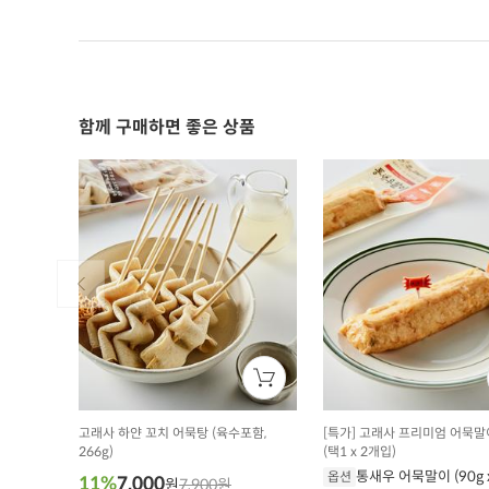
함께 구매하면 좋은 상품
고래사 하얀 꼬치 어묵탕 (육수포함,
[특가] 고래사 프리미엄 어묵말
266g)
(택1 x 2개입)
통새우 어묵말이 (90g x
옵션
11%
7,000
원
7,900원