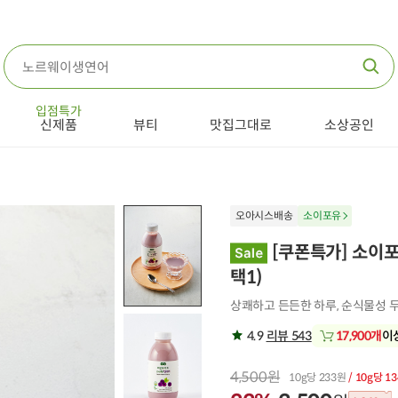
입점특가
신제품
뷰티
맛집그대로
소상공인
오아시스배송
소이포유
[쿠폰특가] 소이포
택1)
상쾌하고 든든한 하루, 순식물성
4.9
리뷰 543
17,900개
이
4,500원
10g당 233원
/ 10g당 1