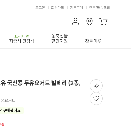
로그인
회원가입
자주구매
주문/배송조회
농축산물
프리미엄
지중해 건강식
할인지원
찬들마루
유 국산콩 두유요거트 빌베리 (2종,
 두유요거트
상 구매했어요
34원