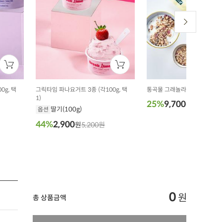
0g, 택
그릭타임 파나요거트 3종 (각100g, 택
통곡물 그래놀라 (300g)
1)
25%
9,700
원
13,000원
딸기(100g)
옵션
44%
2,900
원
5,200원
0
원
총 상품금액