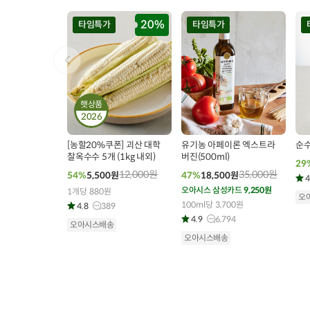
20%
타임특가
타임특가
햇상품
2026
00
00
00
00
00
00
0
681
개 구매
309
개 구매
[농할20%쿠폰] 괴산 대학
유기농 아페이론 엑스트라
순수
찰옥수수 5개 (1kg 내외)
버진(500ml)
29
12,000
원
35,000
원
54%
5,500
원
47%
18,500
원
4
오아시스 삼성카드
9,250원
1개당 880원
오
100ml당 3,700원
4.8
389
4.9
6,794
오아시스배송
오아시스배송