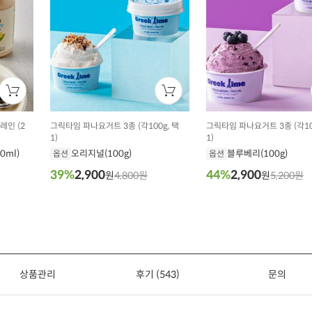
레인 (2
그릭타임 파나요거트 3종 (각100g, 택
그릭타임 파나요거트 3종 (각10
1)
1)
0ml)
오리지널(100g)
블루베리(100g)
옵션
옵션
39%
2,900
44%
2,900
원
4,800원
원
5,200원
상품관리
후기 (543)
문의