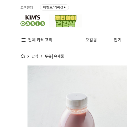
이벤트/기획전
고객센터
전체 카테고리
오감동
인기
홈
간식
두유│유제품