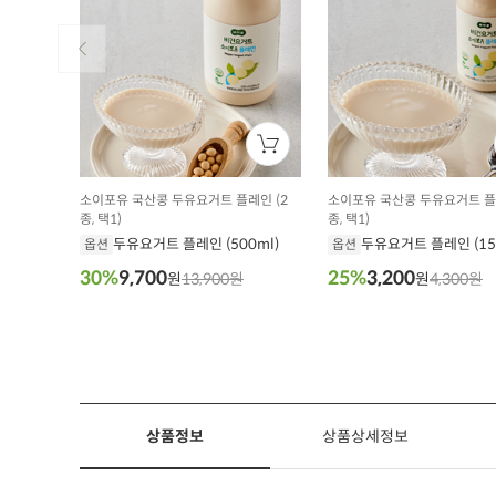
소이포유 국산콩 두유요거트 플레인 (2
소이포유 국산콩 두유요거트 플
종, 택1)
종, 택1)
두유요거트 플레인 (500ml)
두유요거트 플레인 (15
옵션
옵션
30%
9,700
25%
3,200
원
13,900원
원
4,300원
상품정보
상품상세정보