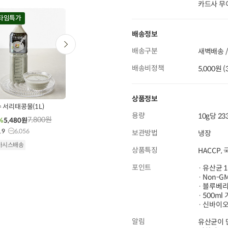
카드사 무
20%
타임특가
타임특가
타임특가
배송정보
배송구분
새벽배송 /
배송비정책
5,000원 
0
00
00
00
00
00
00
00
00
435
개 구매
169
개 구매
211
개 구매
상품정보
 서리태콩물(1L)
오징어 슬라이스 (300g,
알곡 그대로 통밀 식빵
원양산)
용량
(450g)
10g당 23
7,800
원
%
5,480
원
12,900
원
6,600
원
46%
6,900
원
10%
5,900
원
.9
6,056
보관방법
냉장
4.9
4,536
10g당 184원
아시스배송
상품특징
HACCP, 
5.0
5
오아시스배송
오아시스배송
포인트
· 유산균
· Non-
· 블루베
· 500ml
· 신바이
알림
유산균이 