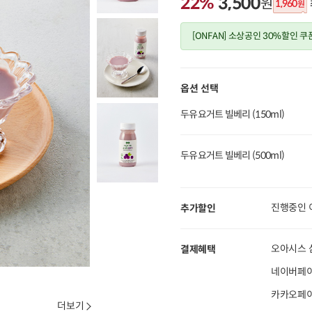
22%
3,500
원
1,960
원
[ONFAN] 소상공인 30%할인 쿠
옵션 선택
두유요거트 빌베리 (150ml)
두유요거트 빌베리 (500ml)
진행중인 
추가할인
오아시스 
결제혜택
네이버페이
카카오페이 
더보기