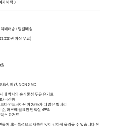
이자혜택
20%
타임특가
타임특가
타임특가
 택배배송 / 당일배송
(30,000원 이상 무료)
00
00
00
00
00
00
00
00
00
389
개 구매
277
개 구매
3
국내산 손질 생새우
무항생제 우리한돈 등갈비
[출시특가 개당
(400g)
3원
살 (200g)
2,100원] 국산 
으로 만든 손순두부 (33
22,600
원
21,500
원
12
32%
15,300
원
35%
13,900
원
47%
6,300
원
x 3개)
100g당 3,825원
100g당 5,560원
100g당 636원
국내산, 비건, NON GMO
4.9
12,632
5.0
8,226
5.0
10
오아시스배송
오아시스배송
오아시스배송
 1세대 박사의 순식물성 두유 유거트
GMO 국산콩
리보다 안토시아닌이 25%가 더 많은 빌베리
 기준, 하루에 필요한 단백질 49%.
오틱스 요거트
만들어내는 특성으로 새콤한 맛이 강하게 올라올 수 있습니다. 안