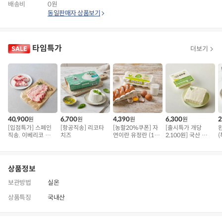
배송비
0원
동일판매자 상품보기
타임특가
더보기
40,900
6,700
4,390
6,300
2
원
원
원
원
[입점특가] 스페인
[항공직송] 리코타
[농할20%쿠폰] 자
[출시특가 개당
직송. 이베리코 삼
치즈
연이란 유정란 (10
2,100원] 국산 무농
(
겹덧살 베요타
구)
약 콩으로 만든 순
두부
상품정보
보관방법
실온
상품특징
국내산