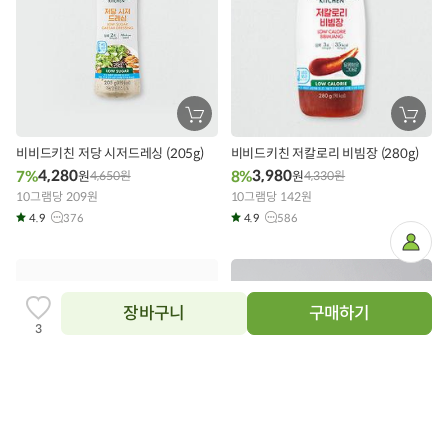
배송·환불·교환 문의
상품필수정보
전자상거래 등에서의 상품정보 제공 고시에 따라 작성되었습니다.
장
장
상품명
1회 구운죽염
바
바
구
구
비비드키친 저당 시저드레싱 (205g)
비비드키친 저칼로리 비빔장 (280g)
니
니
식품의 유형
태움, 용융소금(1회용융염)
에
에
4,280
3,980
7%
8%
원
4,650
원
원
4,330
원
담
담
10그램당 209원
기
10그램당 142원
기
용량/수량
200g
4.9
376
4.9
586
생산자 및 소재지
대일바이오식품, 경기도 화성시
마
이
페
이
제조년월일/품질유
제조일로부터 10년
지
지기한
장바구니
구매하기
찜
3
하
원산지
국내산
기
추
가
원재료 및 함량
천일염 100%
영양성분
해당없음