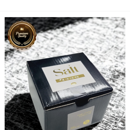
상품정보
후기
3
상품문의
상
품
정
보