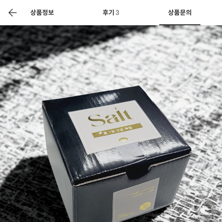
색
바
구
상품정보
후기
3
상품문의
니
상공인
농축산물할인
찬들마루
주문/배송
고객센터