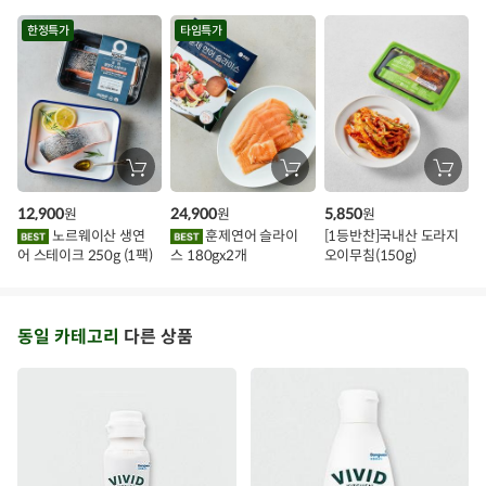
용)250g.1팩
1kg
각)
트
한정특가
타임특가
장
장
장
바
바
바
구
구
구
12,900
24,900
5,850
원
원
원
니
니
니
에
에
에
노르웨이산 생연
훈제연어 슬라이
[1등반찬]국내산 도라지
담
담
담
어 스테이크 250g (1팩)
스 180gx2개
오이무침(150g)
기
기
기
동일 카테고리
다른 상품
소상공인
소상공인 바다향기
죽염
아이들식단
지중해식단