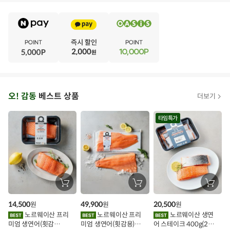
E
·
V
·
E
·
N
·
T
오
오! 감동
베스트 상품
더보기
아
시
타임특가
스
추
가
할
장
장
장
바
바
바
인
구
구
구
14,500
49,900
20,500
원
원
원
니
니
니
이
에
에
에
노르웨이산 프리
노르웨이산 프리
노르웨이산 생연
담
담
담
미엄 생연어(횟감
미엄 생연어(횟감용)
어 스테이크 400g(2조
기
기
기
벤