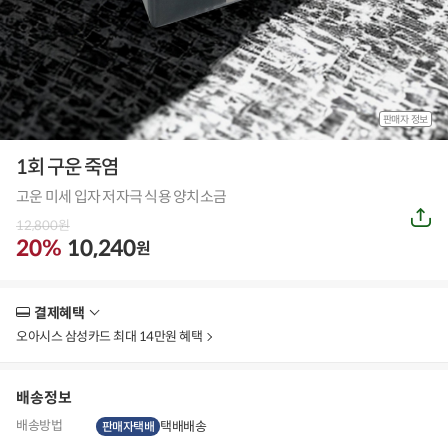
판매자 정보
1회 구운 죽염
고운 미세 입자 저자극 식용 양치소금
공
12,800
원
유
하
20%
10,240
원
기
결제혜택
더
보
오아시스 삼성카드 최대 14만원 혜택
기
배송정보
배송방법
택배배송
판매자택배