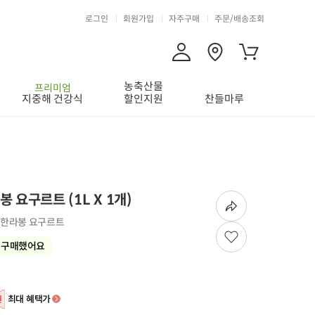
로그인
회원가입
자주구매
주문/배송조회
농축산물
프리미엄
지중해 건강식
할인지원
찬들마루
봉 요구르트
(
1L X 1개
)
제 한라봉 요구르트
 구매했어요
최대 혜택가
원