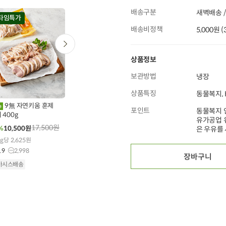
배송구분
새벽배송 /
20
타임특가
타임특가
타임특가
배송비정책
5,000원 
상품정보
보관방법
냉장
0
00
00
00
00
00
00
00
00
342
개 구매
121
개 구매
513
개 구매
상품특징
동물복지, 
9無 자연키움 훈제
[입점특가] 6일 이내
[농할20%쿠폰][무
포인트
동물복지 
 400g
로스팅 국산 구운땅콩
농약] 애호박 특품(300g
유가공업 
(200g X 1개)
내외)
17,500
원
13,600
원
3,900
원
%
10,500
원
27%
9,900
원
35%
2,530
원
은 우유를
g당 2,625원
10g당 495원
1개당 2,024원
.9
2,998
5.0
45
4.9
13,349
장바구니
일
월
목
금
토
요일 도착
아시스배송
오아시스배송
오아시스배송