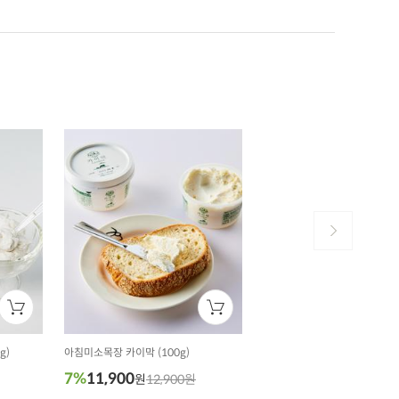
g)
아침미소목장 카이막 (100g)
7%
11,900
원
12,900원