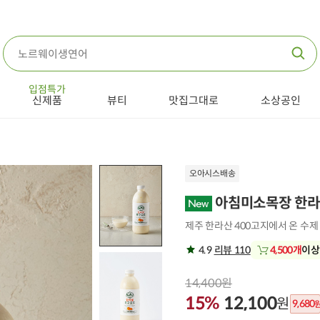
입점특가
신제품
뷰티
맛집그대로
소상공인
오아시스배송
아침미소목장 한라
제주 한라산 400고지에서 온 수
4.9
리뷰 110
4,500개
이상
14,400원
15%
12,100
원
9,680