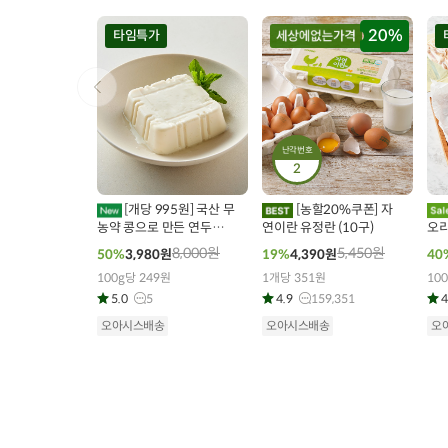
20%
타임특가
난각번호
2
00
00
00
00
00
00
0
447
개 구매
46
개 구매
[개당 995원] 국산 무
[농할20%쿠폰] 자
농약 콩으로 만든 연두부
연이란 유정란 (10구)
오리
(125g x 4개)
8,000
원
5,450
원
50%
3,980
원
19%
4,390
원
40
100g당 249원
1개당 351원
100
5.0
5
4.9
159,351
4
오아시스배송
오아시스배송
오