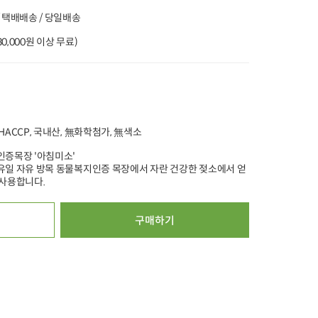
 택배배송 / 당일배송
%
타임특가
타임특가
타임특가
(30,000원 이상 무료)
00
00
00
00
00
00
00
00
00
265
개 구매
615
개 구매
2
HACCP, 국내산, 無화학첨가, 無색소
무항생제 우리한돈 등심
무항생제 닭다리살 (300g
[농할20%쿠폰][무농
인증목장 '아침미소'
(다짐육/300g)
X 1개)
약] 청양고추 (100
유일 자유 방목 동물복지인증 목장에서 자란 건강한 젖소에서 얻
(100g X 1개)
9,200
원
9,500
원
3,
32%
6,200
원
30%
6,600
원
40%
1,890
원
 사용합니다.
100g당 2,067원
100g당 2,200원
100g당 1,512원
5.0
16,825
4.9
25,520
4.9
34,648
구매하기
오아시스배송
오아시스배송
오아시스배송