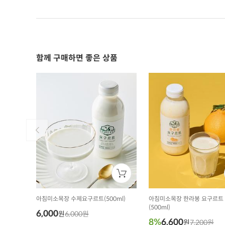
함께 구매하면 좋은 상품
아침미소목장 수제요구르트(500ml)
아침미소목장 한라봉 요구르트
(500ml)
6,000
원
6,000원
8%
6,600
원
7,200원