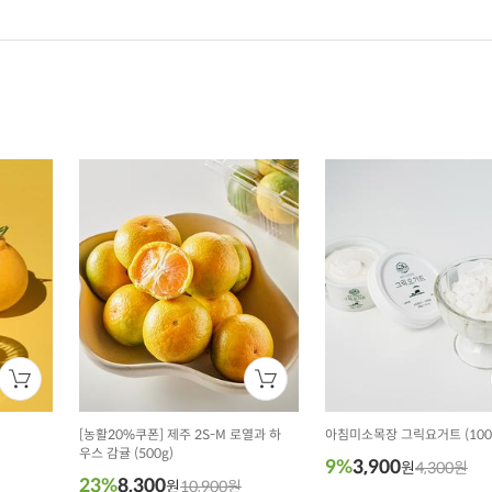
[농활20%쿠폰]
제주 2S-M 로열과 하
아침미소목장 그릭요거트 (100
우스 감귤 (500g)
9%
3,900
원
4,300원
23%
8,300
원
10,900원