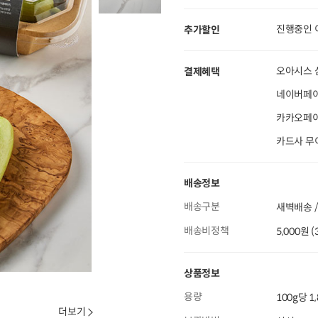
진행중인 
추가할인
오아시스 
결제혜택
네이버페이
카카오페이 
카드사 무
배송정보
배송구분
새벽배송 /
배송비정책
5,000원 
상품정보
용량
100g당 1
더보기