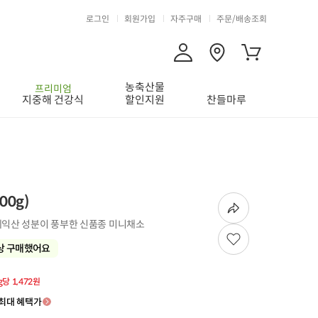
로그인
회원가입
자주구매
주문/배송조회
농축산물
프리미엄
지중해 건강식
할인지원
찬들마루
00g)
페익산 성분이 풍부한 신품종 미니채소
상 구매했어요
g당 1,472원
최대 혜택가