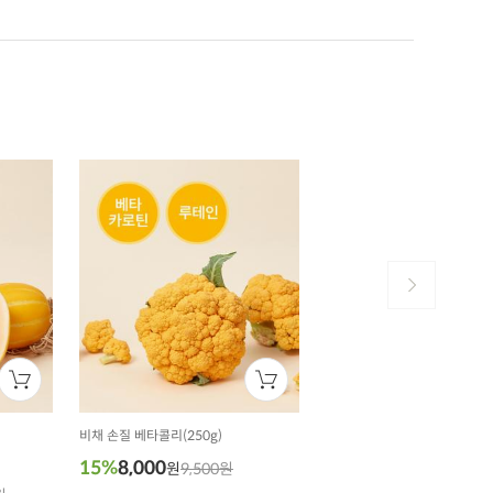
비채 손질 베타콜리(250g)
15%
8,000
원
9,500원