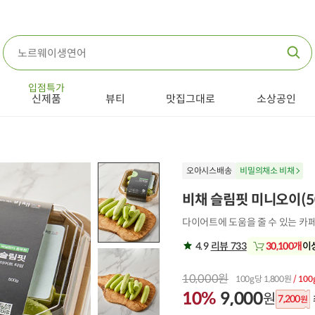
입점특가
신제품
뷰티
맛집그대로
소상공인
오아시스배송
비밀의채소 비채
비채 슬림핏 미니오이(5
다이어트에 도움을 줄 수 있는 카
4.9
리뷰 733
30,100개
이
10,000원
100g당 1,800원
/ 100
10%
9,000
원
7,200
원