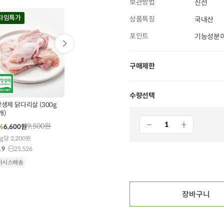
보관방법
신선
20%
20
타임특가
타임특가
상품특징
국내산
포인트
기능성분이
구매제한
햇상품
난각번호
2
2026
0
00
00
00
00
00
00
00
00
48
개 구매
443
개 구매
44
개 구매
수량선택
제 닭다리살 (300g
[농할20%쿠폰] 자
[농할20%쿠폰] 괴산 대학
개)
찰옥수수 5개 (1kg 내외)
연이란 유정란 (10구)
9,500
원
12,000
원
5,450
원
%
6,600
원
54%
5,500
원
19%
4,390
원
g당 2,200원
1개당 880원
1개당 351원
.9
25,526
4.8
365
4.9
159,368
아시스배송
오아시스배송
오아시스배송
장바구니