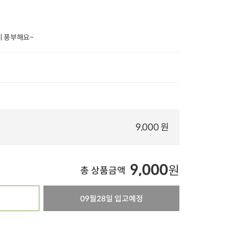
%
타임특가
타임특가
타임특가
 풍부해요~
00
00
00
00
00
00
00
00
00
4
개 구매
11
개 구매
6
오마뎅 진짜 얼큰한
무항생제 한돈 삼겹살 수
[봉당 4,950원] 우
육용(500g)
김치 어묵 우동 전골
리밀 고기 손만두 (530g x
(710g)
2개)
9,000 원
23,990
원
26,000
원
15
25%
17,900
원
36%
16,500
원
37%
9,900
원
4.9
512
100g당 3,580원
100g당 934원
4.8
5,020
4.9
12,518
오아시스배송
9,000
오아시스배송
오아시스배송
원
총 상품금액
09월28일 입고예정