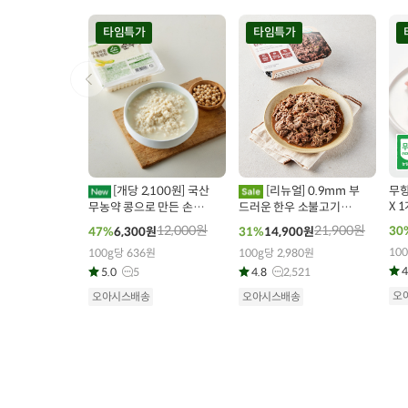
타임특가
타임특가
00
00
00
00
00
00
0
28
개 구매
15
개 구매
[개당 2,100원] 국산
[리뉴얼] 0.9mm 부
무항생
X 1
무농약 콩으로 만든 손순
드러운 한우 소불고기
두부 (330g x 3개)
(500g)
12,000
원
21,900
원
30
47%
6,300
원
31%
14,900
원
100
100g당 636원
100g당 2,980원
4
5.0
5
4.8
2,521
오
오아시스배송
오아시스배송