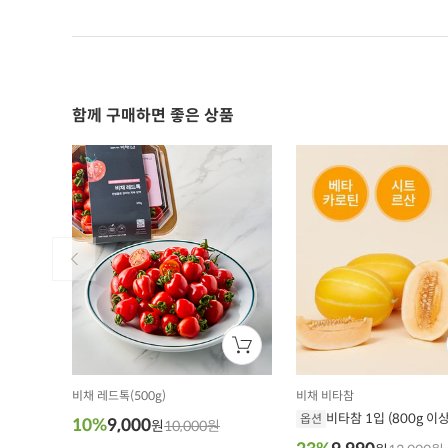
함께 구매하면 좋은 상품
비채 레드톡(500g)
비채 비타참
비타참 1입 (800g 이상
옵션
10%
9,000
원
10,000원