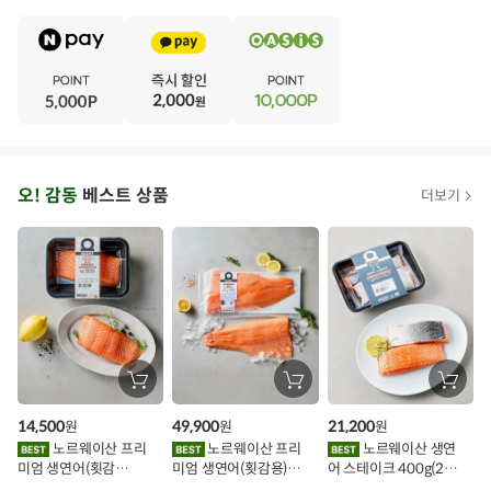
E
·
V
·
E
·
N
·
T
오
오! 감동
베스트 상품
더보기
아
시
스
추
가
할
장
장
장
바
바
바
인
구
구
구
14,500
49,900
21,200
원
원
원
니
니
니
이
에
에
에
노르웨이산 프리
노르웨이산 프리
노르웨이산 생연
담
담
담
미엄 생연어(횟감
미엄 생연어(횟감용)
어 스테이크 400g(2조
기
기
기
벤
용)250g.1팩
1kg
각)