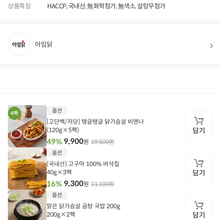
상품특징
HACCP, 국내산, 無화학첨가, 無색소, 설탕무첨가
아임닭
상품정보
후기
439
상품문의
상
옵션
품
정
[고단백/저당] 탱글탱글 닭가슴살 비엔나
보
(120g×5팩)
담기
9,900
49%
19,500원
원
담
옵션
기
[국내산] 고구마 100% 바삭칩
40g×3팩
담기
9,300
16%
11,100원
원
담
옵션
기
맑은 닭가슴살 곰탕 국밥 200g
200g×2팩
담기