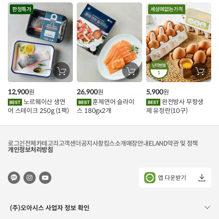
트
한정특가
난각번호
장
장
1
장
바
바
바
구
구
구
12,900
26,900
5,900
원
원
원
니
니
니
에
에
에
노르웨이산 생연
훈제연어 슬라이
완전방사 무항생
담
담
담
어 스테이크 250g (1팩)
스 180gx2개
제 유정란(10구)
기
기
기
로그인
전체카테고리
고객센터
공지사항
킴스소개
매장안내
ELAND
약관 및 정책
개인정보처리방침
앱 다운받기
(주)오아시스 사업자 정보 확인