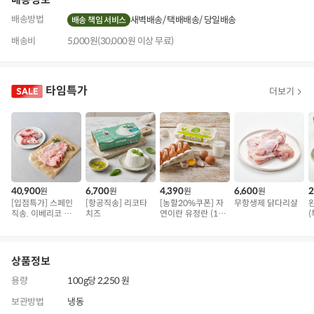
배송방법
새벽배송
택배배송
당일배송
배송 책임 서비스
배송비
5,000원(30,000원 이상 무료)
타임특가
더보기
40,900
6,700
4,390
6,600
2
원
원
원
원
[입점특가] 스페인
[항공직송] 리코타
[농할20%쿠폰] 자
무항생제 닭다리살
직송. 이베리코 삼
치즈
연이란 유정란 (10
(
겹덧살 베요타
구)
상품정보
용량
100g당 2,250 원
보관방법
냉동