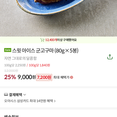
12,400개
이상 구매했어요
스윗 아이스 군고구마 (80g×5봉)
공
자연 그대로의 달콤함
유
하
100g당 2,250원
/ 100g당 1,840원
기
12,000
원
25%
9,000
원
7,200
원
최대 혜택가
결제혜택
더
보
오아시스 삼성카드 최대 14만원 혜택
기
배송정보