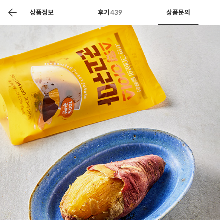
색
바
구
상품정보
후기
439
상품문의
니
상공인
농축산물할인
찬들마루
주문/배송
고객센터