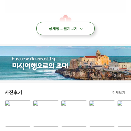
상세정보 펼쳐보기
/
3
4
사진후기
전체보기