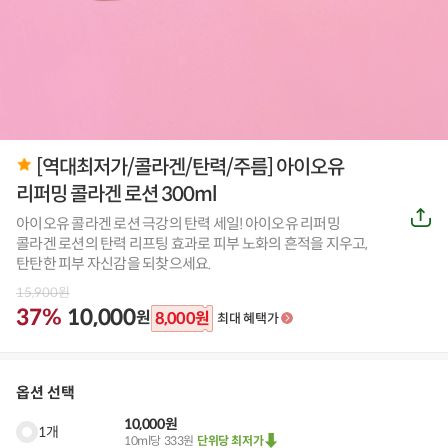
[역대최저가/콜라겐/탄력/주름] 아이오유
리퍼밍 콜라겐 로션 300ml
공
아이오유 콜라겐 로션 극강의 탄력 세일! 아이오유 리퍼밍
유
하
콜라겐 로션의 탄력 리프팅 효과로 피부 노화의 흔적을 지우고,
기
탄탄한 피부 자신감을 되찾으세요.
15,900
원
37%
10,000
원
8,000
원
최대 혜택가
옵션 선택
10,000원
1개
10ml당 333원
단위당 최저가