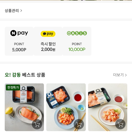
상품관리
E
·
V
·
E
·
N
·
T
오
오! 감동
베스트 상품
더보기
아
시
한정특가
스
추
가
할
장
장
장
바
바
바
인