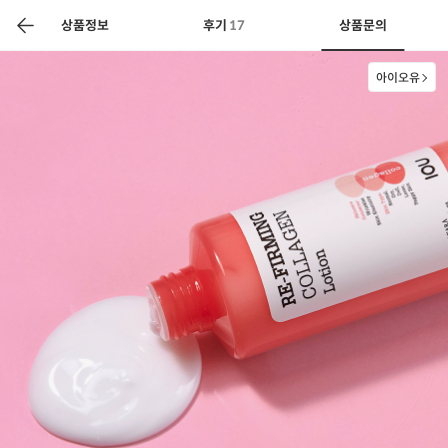
색
바
구
상품정보
후기
17
상품문의
니
아이오유
상공인
농축산물할인
찬들마루
주문/배송
고객센터