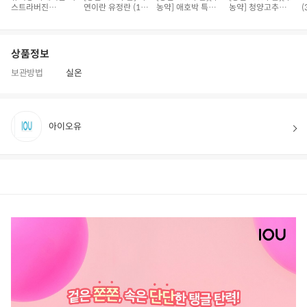
스트라버진
연이란 유정란 (10
농약] 애호박 특품
농약] 청양고추
(
(500ml)
구)
(300g 내외)
(100g)
상품정보
보관방법
실온
아이오유
상품정보
후기
17
상품문의
상
품
정
보