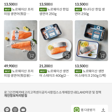
구
구
구
13,500
13,500
13,500
원
원
원
니
니
니
이
에
에
에
노르웨이산 프리
노르웨이산 한입
캐나다산 한입 생
담
담
담
미엄 생연어(횟감
생연어 250g
연어 250g
기
기
기
벤
용)250g.1팩
트
장
장
장
바
바
바
구
구
구
49,900
21,200
13,500
원
원
원
니
니
니
에
에
에
노르웨이산 프리
노르웨이산 생연
노르웨이산 생연
담
담
담
미엄 생연어(횟감용)
어 스테이크 400g(2조
어 스테이크 250g (1팩)
기
기
기
1kg
각)
로그인
전체카테고리
고객센터
공지사항
킴스소개
매장안내
ELAND
약관 및 정책
개인정보처리방침
앱 다운받기