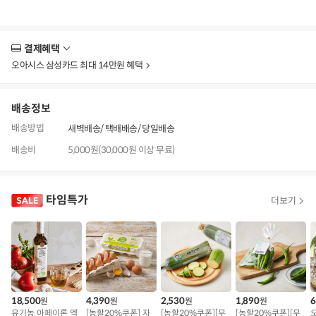
결제혜택
더
보
오아시스 삼성카드 최대 14만원 혜택
기
배송정보
배송방법
새벽배송
택배배송
당일배송
배송비
5,000원(30,000원 이상 무료)
타임특가
더보기
18,500
4,390
2,530
1,890
6
원
원
원
원
유기농 아페이론 엑
[농할20%쿠폰] 자
[농할20%쿠폰][무
[농할20%쿠폰][무