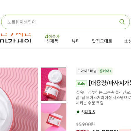
입점특가
신제품
뷰티
맛집그대로
소
오아시스배송
홈케어
[대용량/마사지가능
깊숙이 침투하는 고농축 콜라겐으로
끝! 딥 모이스처라이징 시스템으로
시키는 수분 크림
5
리뷰 8
15,900원