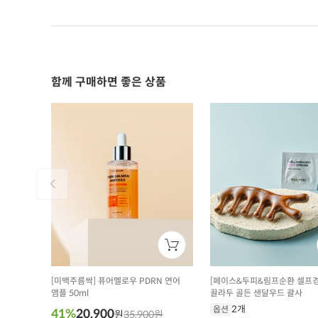
함께 구매하면 좋은 상품
[미백주름싹] 퓨어멜로우 PDRN 연어
[페이스&두피&림프순환 셀프경
앰플 50ml
끌라두 골든 샌달우드 괄사
2개
옵션
41%
20,900
원
35,900원