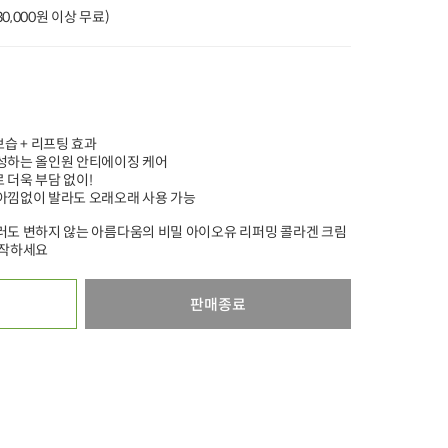
(30,000원 이상 무료)
%
타임특가
타임특가
타임특가
보습 + 리프팅 효과
성하는 올인원 안티에이징 케어
00
00
00
00
00
00
00
00
00
101
개 구매
38
개 구매
1
 더욱 부담 없이!
아낌없이 발라도 오래오래 사용 가능
정직한 부산어묵 얇
초록좋아 샤인머스
무항생제 우리한
(찌개용/500g)
은사각 (200g x 3개)
캣 (1송이.600g)
러도 변하지 않는 아름다움의 비밀 아이오유 리퍼밍 콜라겐 크림
시작하세요
10
12,000
원
17,000
원
32%
7,300
원
50%
5,990
원
31%
11,700
원
100g당 1,460원
10g당 80원
100g당 1,950원
4.9
13,188
5.0
37,735
판매종료
오아시스배송
오아시스배송
오아시스배송