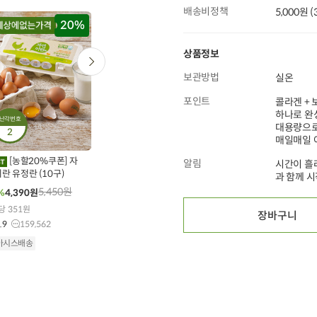
배송비정책
5,000원 
20%
20
타임특가
타임특가
상품정보
보관방법
실온
포인트
콜라겐 + 
하나로 완
난각번호
0
00
00
00
00
00
00
00
00
347
개 구매
22
개 구매
대용량으로
2
453
개 구매
매일매일 
무항생제 닭다리살 (300g
완도자숙 손질전복
X 1개)
[농할20%쿠폰] 자
(특대/4미) 300g
알림
시간이 흘
란 유정란 (10구)
과 함께 
9,500
원
41,600
원
30%
6,600
원
28%
29,900
원
5,450
원
%
4,390
원
100g당 2,200원
10g당 797원
당 351원
4.9
25,577
4.8
34
장바구니
.9
159,562
오아시스배송
오아시스배송
아시스배송