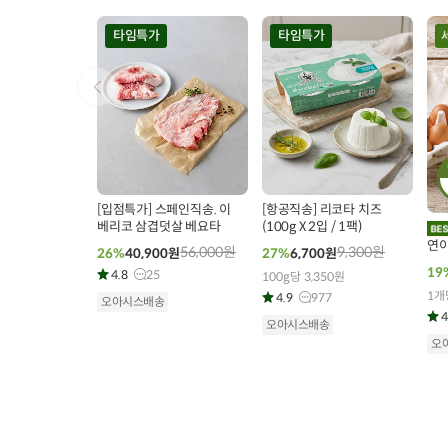
타임특가
타임특가
0
00
00
00
00
00
00
32
개 구매
137
개 구매
2
[입점특가] 스페인직송. 이
[항공직송] 리코타 치즈
베리코 삼겹덧살 베요타
(100g X 2입 / 1팩)
연이
56,000
원
9,300
원
26%
40,900
원
27%
6,700
원
19
4.8
25
100g당 3,350원
1개
4.9
977
오아시스배송
4
오아시스배송
오