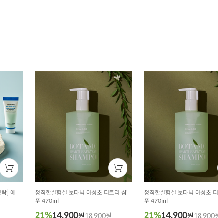
락] 에
정직한실험실 보타닉 어성초 티트리 샴
정직한실험실 보타닉 어성초 티
푸 470ml
푸 470ml
21%
14,900
21%
14,900
원
18,900원
원
18,900