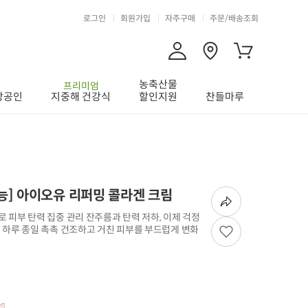
로그인
회원가입
자주구매
주문/배송조회
농축산물
프리미엄
상공인
지중해 건강식
할인지원
찬들마루
] 아이오유 리퍼밍 콜라겐 크림
 피부 탄력 집중 관리 잔주름과 탄력 저하, 이제 걱정
 하루 종일 촉촉 건조하고 거친 피부를 부드럽게 변화