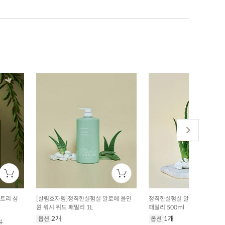
트리 샴
[살림효자템]정직한실험실 알로에 올인
정직한실험실 알로에 바디 밀크
원 워시 위드 패밀리 1L
패밀리 500ml
2개
1개
옵션
옵션
원