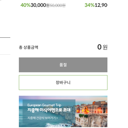
40%
30,000
34%
12,900
원
50,000원
원
19,800
0
원
총 상품금액
품절
장바구니