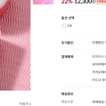
22%
12,300
원
9,840
옵션 선택
1개
진행중인 
추가할인
오아시스 
결제혜택
네이버페이
카카오페이 
카드사 무
배송정보
배송구분
새벽배송 /
더보기