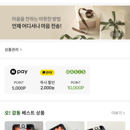
/
4
4
상품관리
E
·
V
·
E
·
N
·
T
오
오! 감동
베스트 상품
더보기
아
시