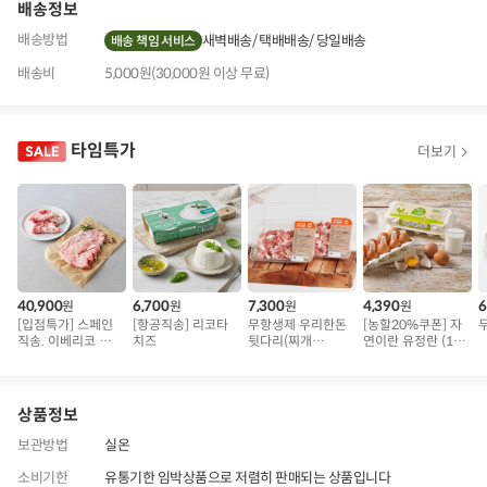
배송정보
배송방법
새벽배송
택배배송
당일배송
배송 책임 서비스
배송비
5,000원(30,000원 이상 무료)
타임특가
더보기
40,900
6,700
7,300
4,390
6
원
원
원
원
[입점특가] 스페인
[항공직송] 리코타
무항생제 우리한돈
[농할20%쿠폰] 자
직송. 이베리코 삼
치즈
뒷다리(찌개
연이란 유정란 (10
겹덧살 베요타
용/500g)
구)
상품정보
보관방법
실온
소비기한
유통기한 임박상품으로 저렴히 판매되는 상품입니다