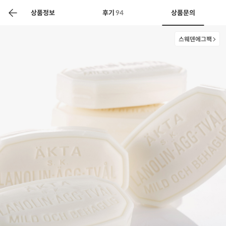
색
바
구
상품정보
후기
94
상품문의
니
스웨덴에그팩
상공인
농축산물할인
찬들마루
주문/배송
고객센터