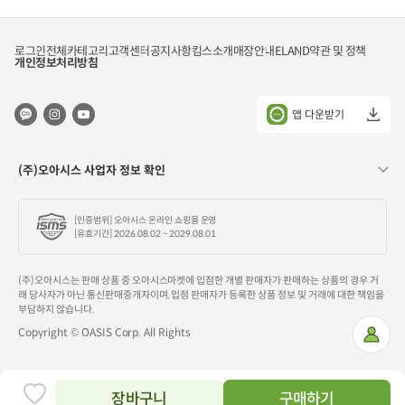
1kg
각)
로그인
전체카테고리
고객센터
공지사항
킴스소개
매장안내
ELAND
약관 및 정책
개인정보처리방침
앱 다운받기
(주)오아시스 사업자 정보 확인
[인증범위] 오아시스 온라인 쇼핑몰 운영
[유효기간] 2026.08.02 ~ 2029.08.01
(주)오아시스는 판매 상품 중 오아시스마켓에 입점한 개별 판매자가 판매하는 상품의 경우 거
래 당사자가 아닌 통신판매중개자이며, 입점 판매자가 등록한 상품 정보 및 거래에 대한 책임을
부담하지 않습니다.
Copyright © OASIS Corp. All Rights
마
이
페
이
지
장바구니
구매하기
찜