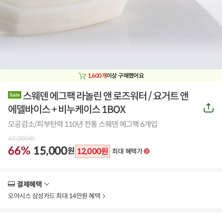
1,600개
이상 구매했어요
스웨덴 에그팩 라놀린 앤 로즈워터 / 요거트 앤
공
에델바이스 + 비누케이스 1BOX
유
하
모공감소/피부탄력 110년 전통 스웨덴 에그팩 6개입
기
45,000
원
66%
15,000
원
12,000
원
최대 혜택가
결제혜택
더
보
오아시스 삼성카드 최대 14만원 혜택
기