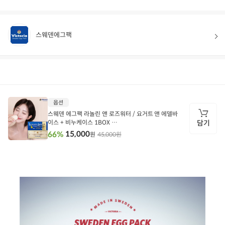
스웨덴에그팩
상품정보
후기
94
상품문의
상
옵션
품
정
스웨덴 에그팩 라놀린 앤 로즈워터 / 요거트 앤 에델바
보
이스 + 비누케이스 1BOX
담기
뉴 스웨덴 에그팩 요거트 앤 에델바이스 1BOX + 비누
15,000
66%
45,000원
원
케이스 (유통기한 27.03)
담
기