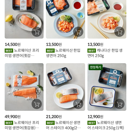
스
추
가
할
장
장
장
바
바
바
인
구
구
구
14,500
13,500
13,500
원
원
원
니
니
니
이
에
에
에
노르웨이산 프리
노르웨이산 한입
캐나다산 한입 생
담
담
담
미엄 생연어(횟감
생연어 250g
연어 250g
기
기
기
벤
용)250g.1팩
트
한정특가
장
장
장
바
바
바
구
구
구
49,900
21,200
12,900
원
원
원
니
니
니
에
에
에
노르웨이산 프리
노르웨이산 생연
노르웨이산 생연
담
담
담
미엄 생연어(횟감용)
어 스테이크 400g(2조
어 스테이크 250g (1팩)
기
기
기