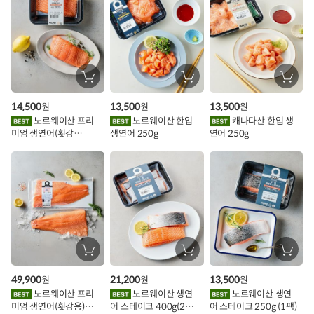
스
추
가
할
장
장
장
바
바
바
인
구
구
구
14,500
13,500
13,500
원
원
원
니
니
니
이
에
에
에
노르웨이산 프리
노르웨이산 한입
캐나다산 한입 생
담
담
담
미엄 생연어(횟감
생연어 250g
연어 250g
기
기
기
벤
용)250g.1팩
트
장
장
장
바
바
바
구
구
구
49,900
21,200
13,500
원
원
원
니
니
니
에
에
에
노르웨이산 프리
노르웨이산 생연
노르웨이산 생연
담
담
담
미엄 생연어(횟감용)
어 스테이크 400g(2조
어 스테이크 250g (1팩)
기
기
기