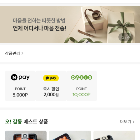
/
4
4
상품관리
E
·
V
·
E
·
N
·
T
오
오! 감동
베스트 상품
더보기
아
시