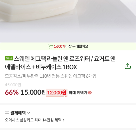
1,600개
이상 구매했어요
스웨덴 에그팩 라놀린 앤 로즈워터 / 요거트 앤
공
에델바이스 + 비누케이스 1BOX
유
하
모공감소/피부탄력 110년 전통 스웨덴 에그팩 6개입
기
45,000
원
66%
15,000
원
12,000
원
최대 혜택가
결제혜택
더
보
오아시스 삼성카드 최대 14만원 혜택
기