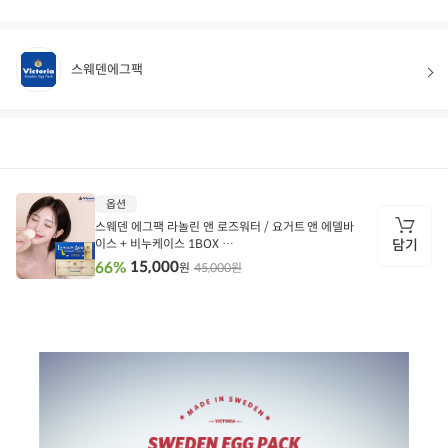
스웨덴에그팩
상품정보
후기
94
상품문의
상
옵션
품
정
스웨덴 에그팩 라놀린 앤 로즈워터 / 요거트 앤 에델바
보
이스 + 비누케이스 1BOX
담기
뉴 스웨덴 에그팩 요거트 앤 에델바이스 1BOX + 비누
15,000
66%
45,000원
원
케이스 (유통기한 27.03)
담
기