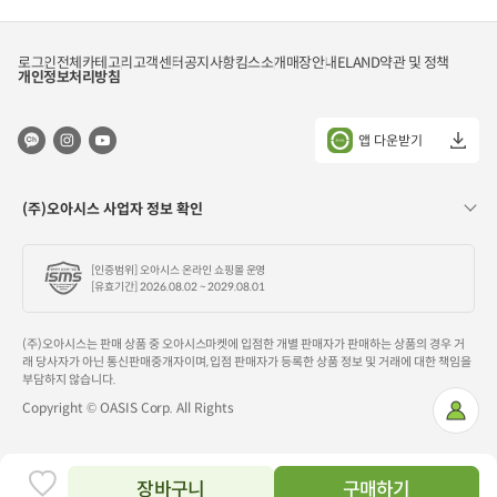
1kg
각)
로그인
전체카테고리
고객센터
공지사항
킴스소개
매장안내
ELAND
약관 및 정책
개인정보처리방침
앱 다운받기
(주)오아시스 사업자 정보 확인
[인증범위] 오아시스 온라인 쇼핑몰 운영
[유효기간] 2026.08.02 ~ 2029.08.01
(주)오아시스는 판매 상품 중 오아시스마켓에 입점한 개별 판매자가 판매하는 상품의 경우 거
래 당사자가 아닌 통신판매중개자이며, 입점 판매자가 등록한 상품 정보 및 거래에 대한 책임을
부담하지 않습니다.
Copyright © OASIS Corp. All Rights
마
이
페
이
지
장바구니
구매하기
찜