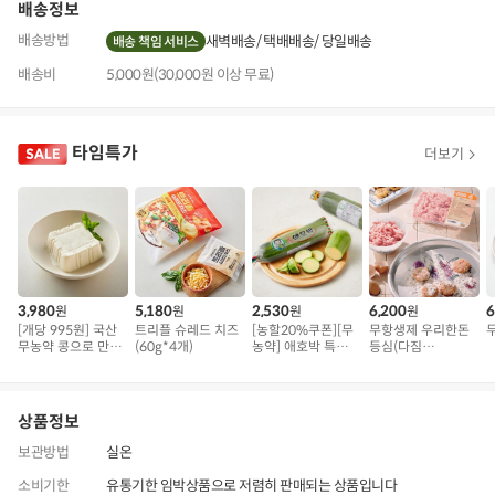
배송정보
배송방법
새벽배송
택배배송
당일배송
배송 책임 서비스
배송비
5,000원(30,000원 이상 무료)
타임특가
더보기
3,980
5,180
2,530
6,200
6
원
원
원
원
[개당 995원] 국산
트리플 슈레드 치즈
[농할20%쿠폰][무
무항생제 우리한돈
무농약 콩으로 만든
(60g*4개)
농약] 애호박 특품
등심(다짐
연두부
(300g 내외)
육/300g)
상품정보
보관방법
실온
소비기한
유통기한 임박상품으로 저렴히 판매되는 상품입니다