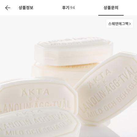
색
바
구
상품정보
후기
94
상품문의
니
스웨덴에그팩
상공인
농축산물할인
찬들마루
주문/배송
고객센터