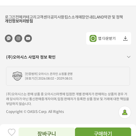
1kg
각)
로그인
전체카테고리
고객센터
공지사항
킴스소개
매장안내
ELAND
약관 및 정책
개인정보처리방침
앱 다운받기
(주)오아시스 사업자 정보 확인
[인증범위] 오아시스 온라인 쇼핑몰 운영
[유효기간] 2026.08.02 ~ 2029.08.01
(주)오아시스는 판매 상품 중 오아시스마켓에 입점한 개별 판매자가 판매하는 상품의 경우 거
래 당사자가 아닌 통신판매중개자이며, 입점 판매자가 등록한 상품 정보 및 거래에 대한 책임을
부담하지 않습니다.
Copyright © OASIS Corp. All Rights
마
이
페
이
지
장바구니
구매하기
찜