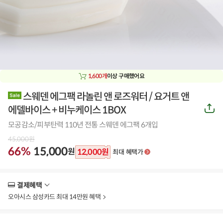
1,600개
이상 구매했어요
스웨덴 에그팩 라놀린 앤 로즈워터 / 요거트 앤
공
에델바이스 + 비누케이스 1BOX
유
하
모공감소/피부탄력 110년 전통 스웨덴 에그팩 6개입
기
45,000
원
66%
15,000
원
12,000
원
최대 혜택가
결제혜택
더
보
오아시스 삼성카드 최대 14만원 혜택
기