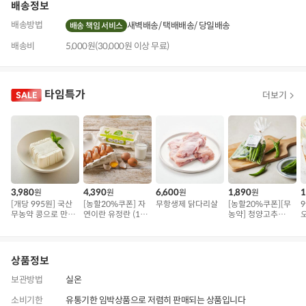
배송정보
배송방법
새벽배송
택배배송
당일배송
배송 책임 서비스
배송비
5,000원(30,000원 이상 무료)
타임특가
더보기
3,980
4,390
6,600
1,890
1
원
원
원
원
[개당 995원] 국산
[농할20%쿠폰] 자
무항생제 닭다리살
[농할20%쿠폰][무
무농약 콩으로 만든
연이란 유정란 (10
농약] 청양고추
오
연두부
구)
(100g)
상품정보
보관방법
실온
소비기한
유통기한 임박상품으로 저렴히 판매되는 상품입니다