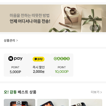
/
4
4
상품관리
E
·
V
·
E
·
N
·
T
오
오! 감동
베스트 상품
더보기
아
시