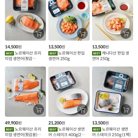
스
추
가
할
장
장
장
바
바
바
인
구
구
구
14,500
13,500
13,500
원
원
원
니
니
니
이
에
에
에
노르웨이산 프리
노르웨이산 한입
캐나다산 한입 생
담
담
담
미엄 생연어(횟감
생연어 250g
연어 250g
기
기
기
벤
용)250g.1팩
트
장
장
장
바
바
바
구
구
구
49,900
21,200
13,500
원
원
원
니
니
니
에
에
에
노르웨이산 프리
노르웨이산 생연
노르웨이산 생연
담
담
담
미엄 생연어(횟감용)
어 스테이크 400g(2조
어 스테이크 250g (1팩)
기
기
기