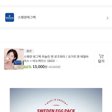
스웨덴에그팩
상품정보
후기
94
상품문의
상
옵션
품
정
스웨덴 에그팩 라놀린 앤 로즈워터 / 요거트 앤 에델바
보
이스 + 비누케이스 1BOX
담기
뉴 스웨덴 에그팩 요거트 앤 에델바이스 1BOX + 비누
15,000
66%
45,000원
원
케이스 (유통기한 27.03)
담
기