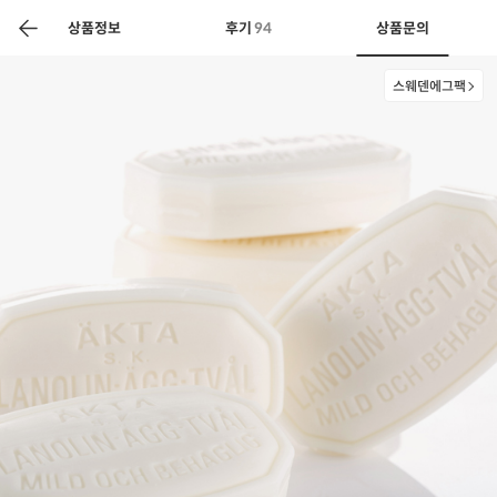
색
바
구
상품정보
후기
94
상품문의
니
스웨덴에그팩
상공인
농축산물할인
찬들마루
주문/배송
고객센터