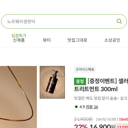
입점특가
신제품
뷰티
맛집그대로
소상공인
오아시스배송
[증정이벤트] 셀
트리트먼트 300ml
빗질만 해도 엉킴 없이 술술~ 실크
4.9
리뷰 16
21,900원
10ml당 563원
/ 10ml
22%
16,900
원
13,520