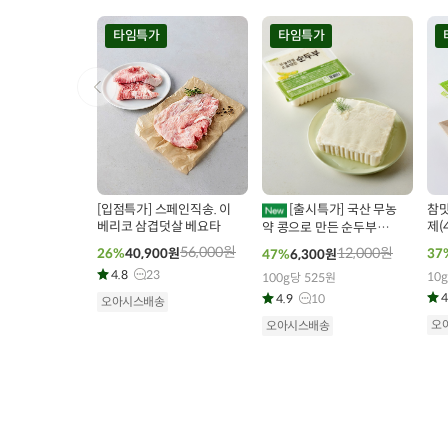
타임특가
타임특가
00
00
00
00
00
00
0
34
개 구매
297
개 구매
[입점특가] 스페인직송. 이
[출시특가] 국산 무농
참맛
베리코 삼겹덧살 베요타
제(
약 콩으로 만든 순두부
(400g x 3개)
56,000
원
12,000
원
26%
40,900
원
37
47%
6,300
원
4.8
23
10
100g당 525원
4
4.9
10
오아시스배송
오
오아시스배송