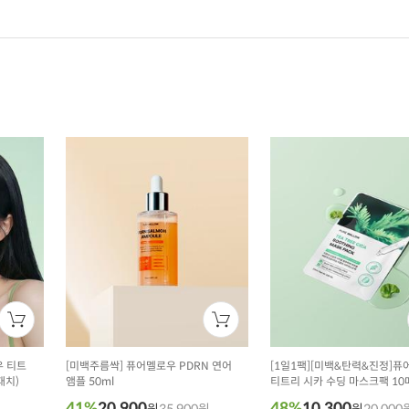
우 티트
[미백주름싹] 퓨어멜로우 PDRN 연어
[1일1팩][미백&탄력&진정]
패치)
앰플 50ml
티트리 시카 수딩 마스크팩 10
41%
20,900
48%
10,300
원
35,900원
원
20,000