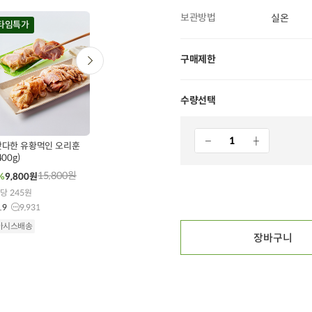
보관방법
실온
타임특가
타임특가
타임특가
구매제한
수량선택
0
00
00
00
00
00
00
00
00
430
개 구매
509
개 구매
414
개 구매
다한 유황먹인 오리훈
무항생제 닭다리살 (300g
[특가행사] 특등급 국
400g)
X 1개)
산콩 콩국물 (950ml)
15,800
원
9,500
원
5,000
원
%
9,800
원
30%
6,600
원
30%
3,500
원
g당 245원
100g당 2,200원
100ml당 368원
.9
9,931
4.9
25,564
4.9
734
아시스배송
오아시스배송
오아시스배송
장바구니