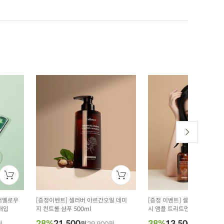
퓨어멜로우
[증정이벤트] 셀러버 아르간오일 데미
[증정 이벤트] 셀러버 아르간 
매입
지 컨트롤 샴푸 500ml
시 앰플 트리트먼트 200ml
28%
21,500
38%
13,500
원
원
29,900원
원
21,900