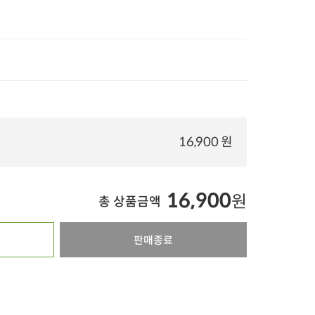
20%
타임특가
타임특가
난각번호
00
00
00
00
00
00
00
00
00
308
개 구매
2
2
3242
개 구매
16,900 원
김치말이육수 350g
무항 인증받은 한
[농할20%쿠폰] 자
(1개)
돈으로 만든 칼
이 800g
연이란 유정란 (10구)
5,000
원
15
42%
2,900
원
37%
9,900
원
5,450
원
19%
4,390
원
16,900
100g당 829원
100g당 1,238원
원
총 상품금액
1개당 351원
4.9
183
4.9
26
4.9
159,499
오아시스배송
오아시스배송
판매종료
오아시스배송