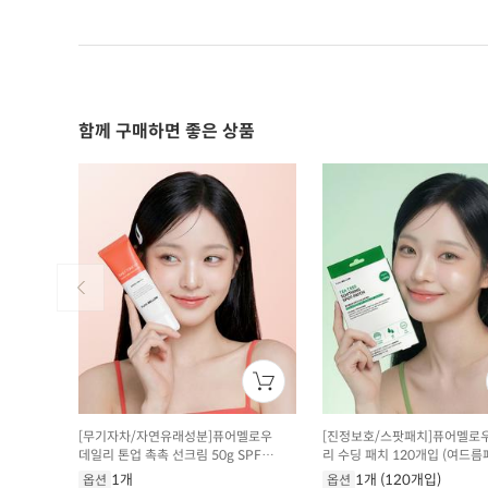
함께 구매하면 좋은 상품
[무기자차/자연유래성분]퓨어멜로우
[진정보호/스팟패치]퓨어멜로
데일리 톤업 촉촉 선크림 50g SPF
리 수딩 패치 120개입 (여드름
50+/PA ++++
1개
1개 (120개입)
옵션
옵션