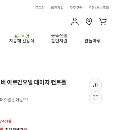
로그인
회원가입
자주구매
주문/배송조회
농축산물
프리미엄
지중해 건강식
할인지원
찬들마루
러버 아르간오일 데미지 컨트롤
 머릿결은 이걸로!
당 461원
최대 혜택가
원