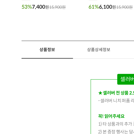
53%
7,400
61%
6,100
원
15,900원
원
15,900원
상품정보
상품상세정보
셀러버
★ 셀러버 전 상품 2
- 셀러버 니치 퍼퓸 
꼭! 읽어주세요
1) 타 상품과의 추가
2) 본 증정 행사는 