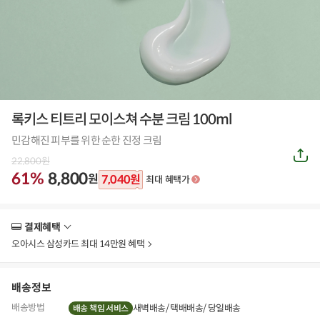
록키스 티트리 모이스쳐 수분 크림 100ml
민감해진 피부를 위한 순한 진정 크림
공
22,800
원
유
하
61%
8,800
원
7,040
원
최대 혜택가
기
결제혜택
더
보
오아시스 삼성카드 최대 14만원 혜택
기
배송정보
배송방법
새벽배송
택배배송
당일배송
배송 책임 서비스