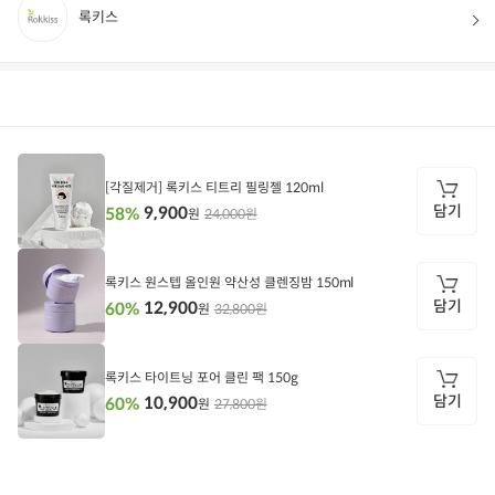
록키스
상품정보
후기
30
상품문의
상
품
정
[각질제거] 록키스 티트리 필링젤 120ml
보
담기
9,900
58%
24,000원
원
담
기
록키스 원스텝 올인원 약산성 클렌징밤 150ml
담기
12,900
60%
32,800원
원
담
기
록키스 타이트닝 포어 클린 팩 150g
담기
10,900
60%
27,800원
원
담
기