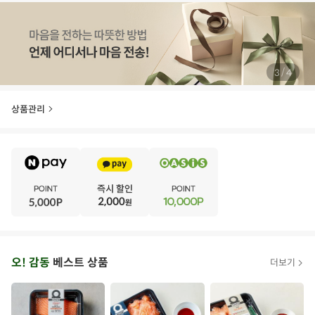
/
3
4
상품관리
E
·
V
·
E
·
N
·
T
오
오! 감동
베스트 상품
더보기
아
시
스