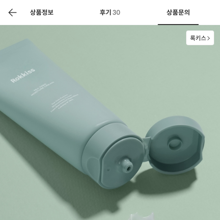
색
바
구
상품정보
후기
30
상품문의
니
록키스
상공인
농축산물할인
찬들마루
주문/배송
고객센터