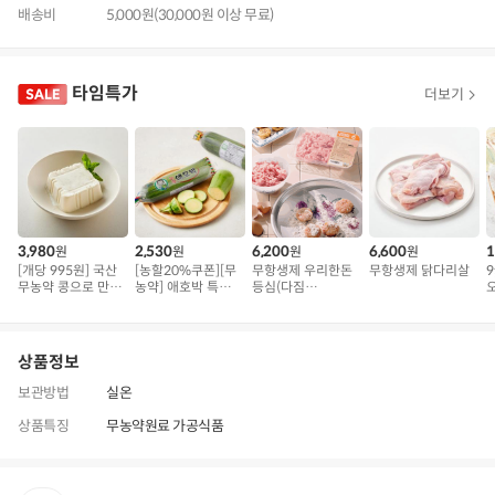
배송비
5,000원(30,000원 이상 무료)
타임특가
더보기
3,980
2,530
6,200
6,600
1
원
원
원
원
[개당 995원] 국산
[농할20%쿠폰][무
무항생제 우리한돈
무항생제 닭다리살
무농약 콩으로 만든
농약] 애호박 특품
등심(다짐
오
연두부
(300g 내외)
육/300g)
상품정보
보관방법
실온
상품특징
무농약원료 가공식품