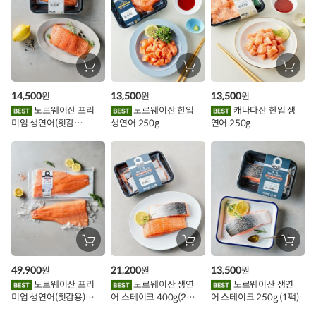
추
가
할
장
장
장
바
바
바
인
구
구
구
14,500
13,500
13,500
원
원
원
니
니
니
이
에
에
에
노르웨이산 프리
노르웨이산 한입
캐나다산 한입 생
담
담
담
미엄 생연어(횟감
생연어 250g
연어 250g
기
기
기
벤
용)250g.1팩
트
장
장
장
바
바
바
구
구
구
49,900
21,200
13,500
원
원
원
니
니
니
에
에
에
노르웨이산 프리
노르웨이산 생연
노르웨이산 생연
담
담
담
미엄 생연어(횟감용)
어 스테이크 400g(2조
어 스테이크 250g (1팩)
기
기
기
1kg
각)