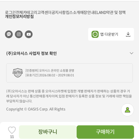
로그인
전체카테고리
고객센터
공지사항
킴스소개
매장안내
ELAND
약관 및 정책
개인정보처리방침
앱 다운받기
(주)오아시스 사업자 정보 확인
[인증범위] 오아시스 온라인 쇼핑몰 운영
[유효기간] 2026.08.02 ~ 2029.08.01
(주)오아시스는 판매 상품 중 오아시스마켓에 입점한 개별 판매자가 판매하는 상품의 경우 거
래 당사자가 아닌 통신판매중개자이며, 입점 판매자가 등록한 상품 정보 및 거래에 대한 책임을
부담하지 않습니다.
Copyright © OASIS Corp. All Rights
마
이
페
이
지
장바구니
구매하기
찜
11
하