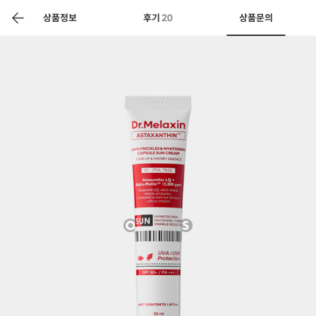
색
바
구
상품정보
후기
20
상품문의
니
상공인
농축산물할인
찬들마루
주문/배송
고객센터