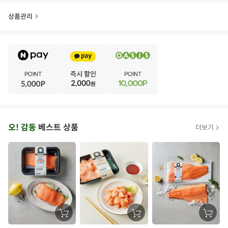
상품관리
E
·
V
·
E
·
N
·
T
오
오! 감동
베스트 상품
더보기
아
시
스
추
가
할
장
장
장
바
바
바
인