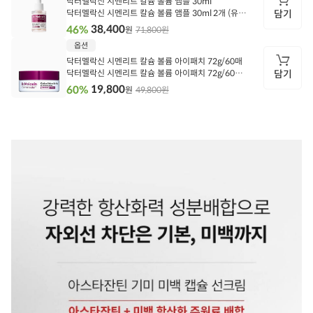
닥터멜락신 시멘리트 칼슘 볼륨 앰플 30ml
보
닥터멜락신 시멘리트 칼슘 볼륨 앰플 30ml 2개 (유통
담기
기한 27.04)
38,400
46%
71,800원
원
담
옵션
기
닥터멜락신 시멘리트 칼슘 볼륨 아이패치 72g/60매
닥터멜락신 시멘리트 칼슘 볼륨 아이패치 72g/60매
담기
*2
19,800
60%
49,800원
원
담
기