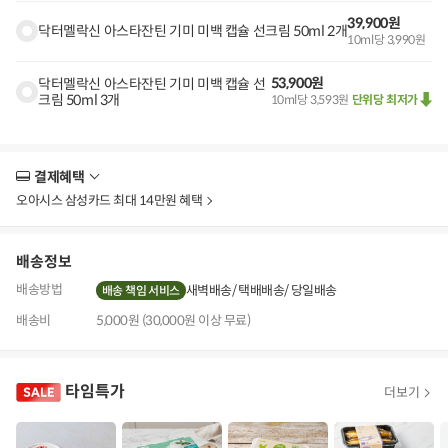
39,900원
닥터멜락신 아스타잔틴 기미 미백 캡슐 선크림 50ml 2개
10ml당 3,990원
53,900원
닥터멜락신 아스타잔틴 기미 미백 캡슐 선
크림 50ml 3개
10ml당 3,593원
단위당 최저가
결제혜택
더
보
오아시스 삼성카드 최대 14만원 혜택
기
배송정보
배송방법
새벽배송
택배배송
당일배송
배송 책임 서비스
배송비
5,000원 (30,000원 이상 무료)
타임특가
더보기