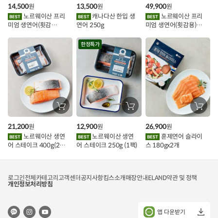
구
구
구
14,500
13,500
49,900
원
원
원
니
니
니
이
에
에
에
노르웨이산 프리
캐나다산 한입 생
노르웨이산 프리
담
담
담
미엄 생연어(횟감
연어 250g
미엄 생연어(횟감용)
기
기
기
벤
용)250g.1팩
1kg
트
한정특가
장
장
장
바
바
바
구
구
구
21,200
12,900
26,900
원
원
원
니
니
니
에
에
에
노르웨이산 생연
노르웨이산 생연
훈제연어 슬라이
담
담
담
어 스테이크 400g(2조
어 스테이크 250g (1팩)
스 180gx2개
기
기
기
각)
로그인
전체카테고리
고객센터
공지사항
킴스소개
매장안내
ELAND
약관 및 정책
개인정보처리방침
앱 다운받기