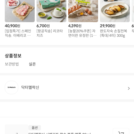
40,900
6,700
4,390
29,900
6
원
원
원
원
[입점특가] 스페인
[항공직송] 리코타
[농할20%쿠폰] 자
완도자숙 손질전복
직송. 이베리코 삼
치즈
연이란 유정란 (10
(특대/4미) 300g
겹덧살 베요타
구)
상품정보
보관방법
실온
닥터멜락신
상품정보
후기
20
상품문의
상
옵션
품
정