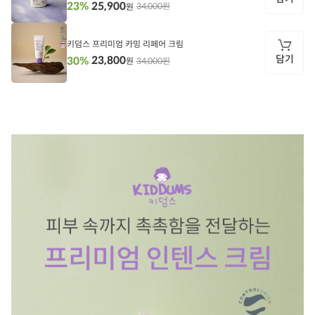
25,900
23%
34,000원
원
담
기
키덤스 프리미엄 카밍 리페어 크림
담기
23,800
30%
34,000원
원
담
기