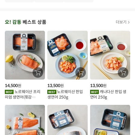
·
T
오
오! 감동
베스트 상품
더보기
아
시
스
추
가
할
장
장
장
바
바
바
인
구
구
구
14,500
13,500
13,500
원
원
원
니
니
니
이
에
에
에
노르웨이산 프리
노르웨이산 한입
캐나다산 한입 생
담
담
담
미엄 생연어(횟감
생연어 250g
연어 250g
기
기
기
벤
용)250g.1팩
트