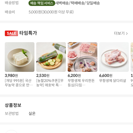
배송방법
새벽배송
택배배송
당일배송
배송 책임 서비스
배송비
5,000원(30,000원 이상 무료)
타임특가
더보기
3,980
2,530
6,200
6,600
1
원
원
원
원
[개당 995원] 국산
[농할20%쿠폰][무
무항생제 우리한돈
무항생제 닭다리살
무농약 콩으로 만든
농약] 애호박 특품
등심(다짐
오
연두부
(300g 내외)
육/300g)
상품정보
보관방법
실온