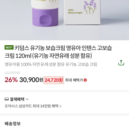
키덤스 유기농 보습크림 영유아 인텐스 고보습
크림 120ml (유기농 자연유래 성분 함유)
공
영유아용 100% 자연 유래 성분 함유 유기농 고보습 크림
유
하
42,000
원
기
26%
30,900
원
24,720
원
최대 혜택가
결제혜택
더
보
오아시스 삼성카드 최대 14만원 혜택
기
배송정보