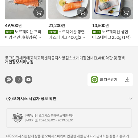
장
장
장
바
바
바
구
구
구
49,900
21,200
13,500
원
원
원
니
니
니
에
에
에
노르웨이산 프리
노르웨이산 생연
노르웨이산 생연
담
담
담
미엄 생연어(횟감용)
어 스테이크 400g(2조
어 스테이크 250g (1팩)
기
기
기
1kg
각)
로그인
전체카테고리
고객센터
공지사항
킴스소개
매장안내
ELAND
약관 및 정책
개인정보처리방침
앱 다운받기
(주)오아시스 사업자 정보 확인
[인증범위] 오아시스 온라인 쇼핑몰 운영
[유효기간] 2026.08.02 ~ 2029.08.01
(주)오아시스는 판매 상품 중 오아시스마켓에 입점한 개별 판매자가 판매하는 상품의 경우 거