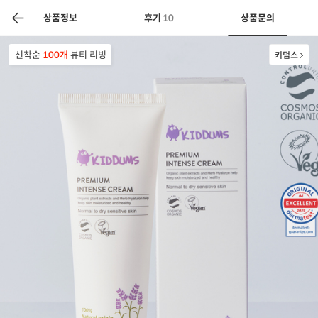
색
바
구
상품정보
후기
10
상품문의
니
선착순
100개
뷰티∙리빙
키덤스
상공인
농축산물할인
찬들마루
주문/배송
고객센터