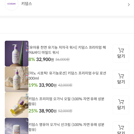
키덤스
상품정보
후기
10
상품문의
상
품
[유아용 천연 유기농 저자극 워시] 키덤스 프리미엄 헤
정
어&바디 마일드 워시
보
담기
32,900
8%
36,000원
원
담
기
[야노 시호픽! 유기농로션] 키덤스 프리미엄 수딩 로션
300ml
담기
33,900
19%
42,000원
원
담
기
키덤스 프리미엄 오가닉 오일 (100% 자연 유래 성분
함유)
담기
38,900
25%
52,000원
원
담
기
키덤스 영유아 오가닉 선크림 (100% 자연 유래 성분
함유)
담기