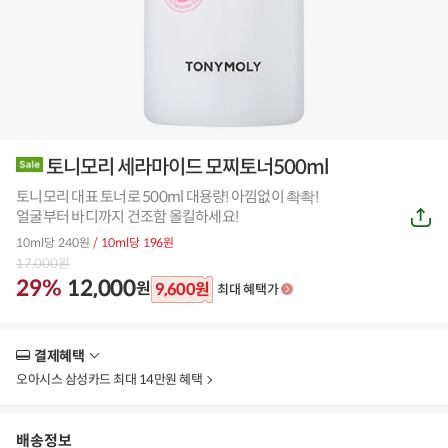
토니모리 세라마이드 모찌토너500ml
토니모리 대표 토너로 500ml 대용량! 아낌없이 촥촥!
공
얼굴부터 바디까지 건조함 올킬하세요!
유
하
10ml당 240원
/ 10ml당 196원
기
17,000
원
29%
12,000
원
9,600
원
최대 혜택가
결제혜택
더
보
오아시스 삼성카드 최대 14만원 혜택
기
배송정보