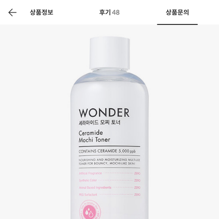
색
바
구
상품정보
후기
48
상품문의
니
상공인
농축산물할인
찬들마루
주문/배송
고객센터