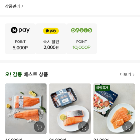
상품관리
E
·
V
·
E
·
N
·
T
오
오! 감동
베스트 상품
더보기
아
시
타임특가
스
추
가
할
장
장
장
바
바
바
인
구
구
구