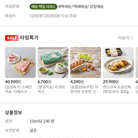
배송방법
새벽배송
택배배송
당일배송
배송 책임 서비스
배송비
5,000원 (30,000원 이상 무료)
타임특가
더보기
40,900
6,700
4,390
29,900
6
원
원
원
원
[입점특가] 스페인
[항공직송] 리코타
[농할20%쿠폰] 자
완도자숙 손질전복
직송. 이베리코 삼
치즈
연이란 유정란 (10
(특대/4미) 300g
2
겹덧살 베요타
구)
상품정보
용량
10ml당 240 원
보관방법
실온