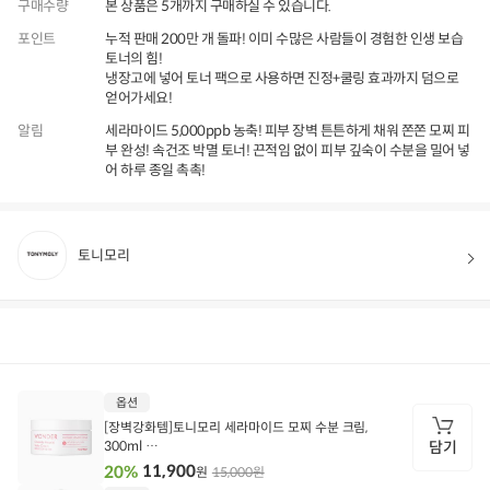
구매수량
본 상품은 5개까지 구매하실 수 있습니다.
포인트
누적 판매 200만 개 돌파! 이미 수많은 사람들이 경험한 인생 보습
토너의 힘!
냉장고에 넣어 토너 팩으로 사용하면 진정+쿨링 효과까지 덤으로
얻어가세요!
알림
세라마이드 5,000ppb 농축! 피부 장벽 튼튼하게 채워 쫀쫀 모찌 피
부 완성! 속건조 박멸 토너! 끈적임 없이 피부 깊숙이 수분을 밀어 넣
어 하루 종일 촉촉!
토니모리
상품정보
후기
48
상품문의
상
옵션
품
정
[장벽강화템]토니모리 세라마이드 모찌 수분 크림,
보
300ml
담기
1개
11,900
20%
15,000원
원
담