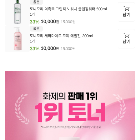
옵션
기
토니모리 더촉촉 그린티 노워시 클렌징워터 500ml
1개
담기
10,000
33%
15,000원
원
담
옵션
기
토니모리 세라마이드 모찌 에멀전, 300ml
1개
담기
10,000
33%
15,000원
원
담
기