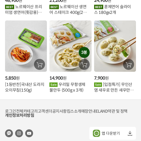
46,900
21,200
24,900
원
원
원
니
니
니
이
에
에
에
노르웨이산 프리
노르웨이산 생연
훈제연어 슬라이
담
담
담
미엄 생연어(횟감용)
어 스테이크 400g(2조
스 180gx2개
기
기
기
벤
1kg
각)
트
3봉
장
장
장
바
바
바
구
구
구
5,850
14,900
7,900
원
원
원
니
니
니
에
에
에
[1등반찬]국내산 도라지
우리밀 무항생제
[입점특가] 무인산
담
담
담
오이무침(150g)
물만두 (500g x 3개)
염 새우로 만든 새우만두
기
기
기
(462g x 1개)
로그인
전체카테고리
고객센터
공지사항
킴스소개
매장안내
ELAND
약관 및 정책
개인정보처리방침
앱 다운받기