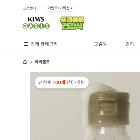
이벤트/기획전
고객센터
전체 카테고리
오감동
인기
홈
라씨엘르
선착순
100개
뷰티∙리빙