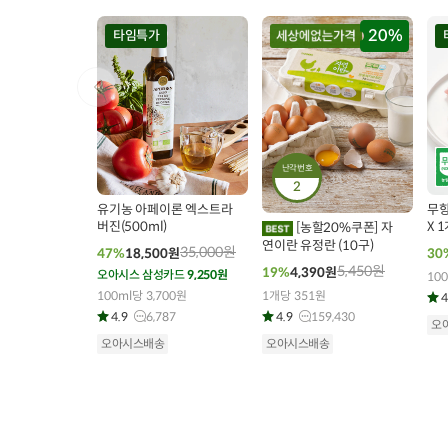
20%
타임특가
난각번호
00
00
00
00
00
00
0
233
개 구매
2
3886
개 구매
유기농 아페이론 엑스트라
무항생
버진(500ml)
X 1
[농할20%쿠폰] 자
연이란 유정란 (10구)
35,000
원
47%
18,500
원
30
5,450
원
19%
4,390
원
오아시스 삼성카드
9,250원
100
100ml당 3,700원
1개당 351원
4
4.9
6,787
4.9
159,430
오
오아시스배송
오아시스배송