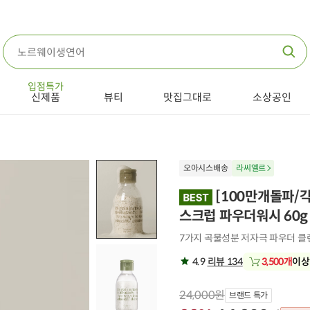
입점특가
신제품
뷰티
맛집그대로
소상공인
오아시스배송
라씨엘르
[100만개돌파/
스크럽 파우더워시 60
7가지 곡물성분 저자극 파우더 클
4.9
리뷰 134
3,500개
이상
24,000원
브랜드 특가