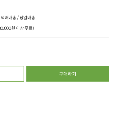
%
20%
타임특가
타임특가
 택배배송 / 당일배송
(30,000원 이상 무료)
00
00
00
00
00
00
00
00
00
259
개 구매
252
개 구매
2
[특가] 우리 한우 진
[농할20%쿠폰] 국내
[리뉴얼] 0.9mm 부
한곰탕 (600g x 1개)
산 대파(500g 내외)
드러운 한우 소불
구매하기
(500g)
6,000
원
3,200
원
2
46%
3,200
원
22%
2,490
원
31%
14,900
원
100g당 533원
100g당 398원
100g당 2,980원
4.9
57,129
4.9
45,527
4.8
2,530
오아시스배송
오아시스배송
오아시스배송