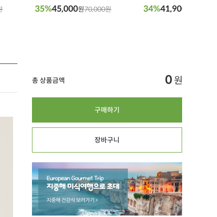
35%
45,000
34%
41,900
원
원
70,000원
원
64,000
0
원
총 상품금액
구매하기
장바구니