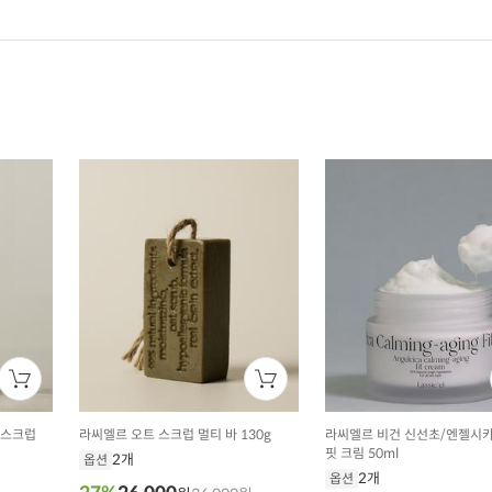
 스크럽
라씨엘르 오트 스크럽 멀티 바 130g
라씨엘르 비건 신선초/엔젤시카
핏 크림 50ml
2개
옵션
2개
옵션