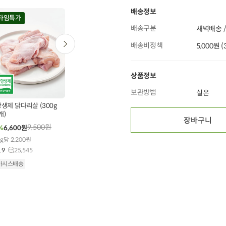
배송정보
20
타임특가
타임특가
타임특가
배송구분
새벽배송 /
배송비정책
5,000원 
상품정보
0
00
00
00
00
00
00
00
00
504
개 구매
82
개 구매
470
개 구매
보관방법
실온
제 닭다리살 (300g
[개당 3,300원] 폰타
[농할20%쿠폰][무
개)
나 이탈리아 유기농 스파
농약] 애호박 특품(300g
장바구니
게티 (500g x 3개)
내외)
9,500
원
13,440
원
3,900
원
%
6,600
원
26%
9,900
원
35%
2,530
원
g당 2,200원
100g당 660원
1개당 2,024원
.9
25,545
5.0
11
4.9
13,353
아시스배송
오아시스배송
오아시스배송