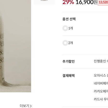
29%
16,900
원
13,520
옵션 선택
1개
2개
진행중인 
추가할인
오아시스 
결제혜택
네이버페이
카카오페이 
카드사 무
더보기