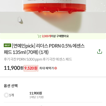
2,300개
이상 구매했어요
[연예인pick] 리더스 PDRN 0.5% 에센스
공
패드 135ml (70매)
(
1개
)
유
하
후기극찬 PDRN 5,000 ppm 후기극찬 에센스 패드
기
11,900
원
9,520
원
최대 혜택가
옵션 선택
11,900원
1개
1매당 170원