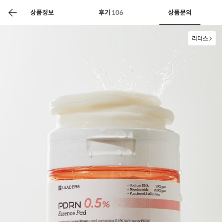
색
바
구
상품정보
후기
106
상품문의
니
리더스
상공인
농축산물할인
찬들마루
주문/배송
고객센터