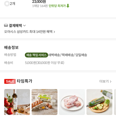
23,000원
2개
1매당 164원
단위당 최저가
결제혜택
더
보
오아시스 삼성카드 최대 14만원 혜택
기
배송정보
배송방법
새벽배송
택배배송
당일배송
배송 책임 서비스
배송비
5,000원(30,000원 이상 무료)
타임특가
더보기