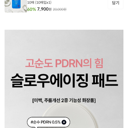
10매 (10매입x1)
담기
7,900
60%
20,000원
원
담
기