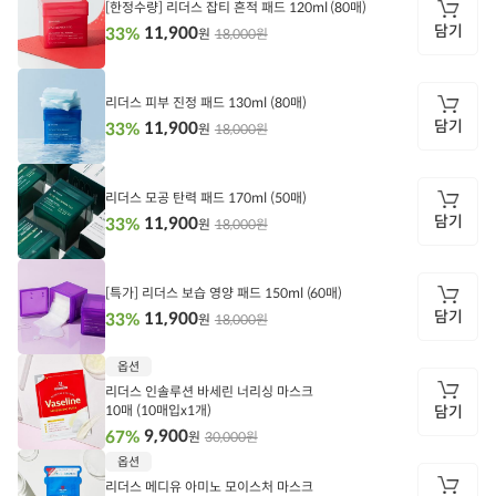
[한정수량] 리더스 잡티 흔적 패드 120ml (80매)
담기
11,900
33%
18,000원
원
담
기
리더스 피부 진정 패드 130ml (80매)
담기
11,900
33%
18,000원
원
담
기
리더스 모공 탄력 패드 170ml (50매)
담기
11,900
33%
18,000원
원
담
기
[특가] 리더스 보습 영양 패드 150ml (60매)
담기
11,900
33%
18,000원
원
담
옵션
기
리더스 인솔루션 바세린 너리싱 마스크
10매 (10매입x1개)
담기
9,900
67%
30,000원
원
담
옵션
기
리더스 메디유 아미노 모이스처 마스크