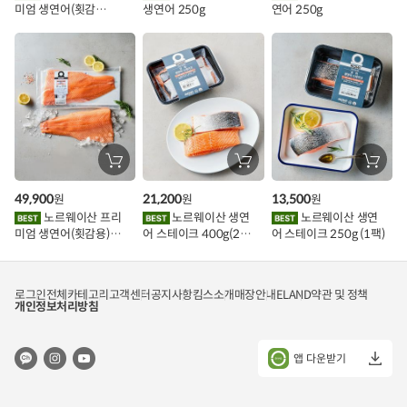
미엄 생연어(횟감
생연어 250g
연어 250g
기
기
기
벤
용)250g.1팩
트
장
장
장
바
바
바
구
구
구
49,900
21,200
13,500
원
원
원
니
니
니
에
에
에
노르웨이산 프리
노르웨이산 생연
노르웨이산 생연
담
담
담
미엄 생연어(횟감용)
어 스테이크 400g(2조
어 스테이크 250g (1팩)
기
기
기
1kg
각)
로그인
전체카테고리
고객센터
공지사항
킴스소개
매장안내
ELAND
약관 및 정책
개인정보처리방침
앱 다운받기