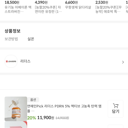
18,500
4,390
6,600
2,530
1
원
원
원
원
유기농 아페이론 엑
[농할20%쿠폰] 자
무항생제 닭다리살
[농할20%쿠폰][무
[
스트라버진
연이란 유정란 (10
농약] 애호박 특품
(500ml)
구)
(300g 내외)
고
상품정보
보관방법
실온
리더스
상품정보
후기
106
상품문의
상
옵션
품
정
연예인Pick 리더스 PDRN 5% 액티브 고농축 탄력 앰
보
플
담기
30ml X 1개
11,900
20%
14,900원
원
담
기