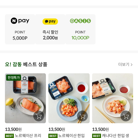
E
·
V
·
E
·
N
·
T
오
오! 감동
베스트 상품
더보기
아
시
한정특가
스
추
가
할
장
장
장
바
바
바
인
구
구
구
13,500
13,500
13,500
원
원
원
니
니
니
이
에
에
에
노르웨이산 프리
노르웨이산 한입
캐나다산 한입 생
담
담
담