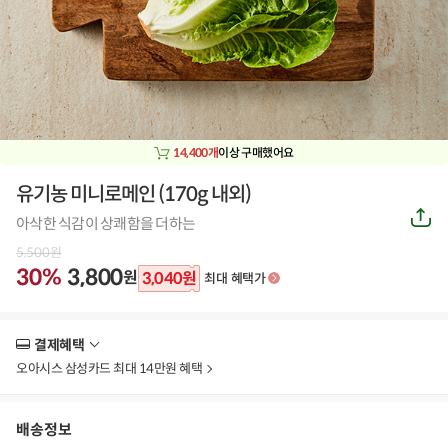
14,400개
이상 구매했어요
유기농 미니로메인 (170g 내외)
공
아삭한 식감이 상쾌함을 더하는
유
하
5,500
원
기
30%
3,800
원
3,040
원
최대 혜택가
결제혜택
더
보
오아시스 삼성카드 최대 14만원 혜택
기
배송정보