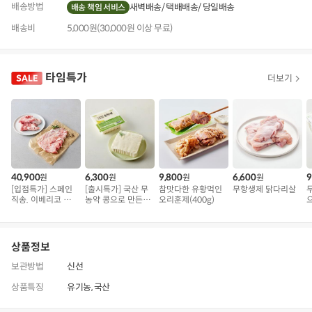
배송방법
새벽배송
택배배송
당일배송
배송 책임 서비스
배송비
5,000원(30,000원 이상 무료)
타임특가
더보기
40,900
6,300
9,800
6,600
9
원
원
원
원
[입점특가] 스페인
[출시특가] 국산 무
참맛다한 유황먹인
무항생제 닭다리살
직송. 이베리코 삼
농약 콩으로 만든
오리훈제(400g)
겹덧살 베요타
순두부
왕
상품정보
보관방법
신선
상품특징
유기농, 국산