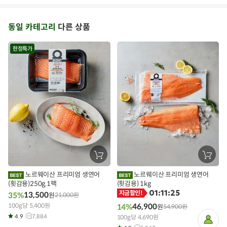
동일 카테고리
다른 상품
한정특가
장
장
바
바
구
구
노르웨이산 프리미엄 생연어
노르웨이산 프리미엄 생연어
니
니
(횟감용)250g.1팩
에
(횟감용) 1kg
에
담
담
01:11:24
지금할인!
13,500
35%
원
21,000
원
기
기
100g당 5,400원
46,900
14%
원
54,900
원
4.9
7,884
100g당 4,690원
마