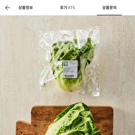
색
바
구
상품정보
후기
475
상품문의
니
상공인
농축산물할인
찬들마루
주문/배송
고객센터