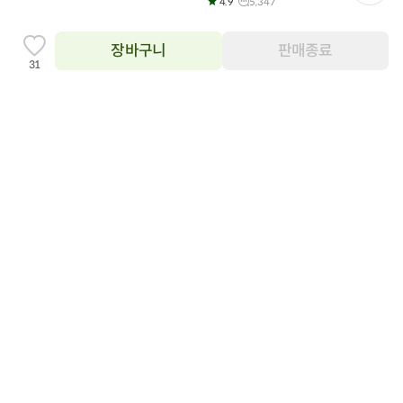
이
4.9
5,347
페
이
지
장바구니
판매종료
찜
31
하
기
추
가
장
장
바
바
구
구
노르웨이산 생연어 스테이크
노르웨이산 생연어 스테이크
니
니
400g(2조각)
에
250g (1팩)
에
담
담
01:11:24
지금할인!
13,500
15%
원
15,900
원
기
기
20,500
100g당 5,400원
28%
원
28,600
원
4.9
862
100g당 5,125원
4.9
638