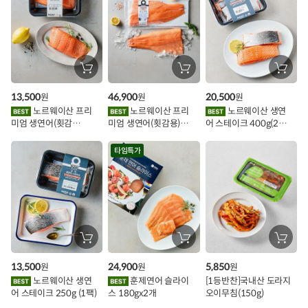
추
가
할
장
장
장
바
바
바
인
구
구
구
13,500
46,900
20,500
원
원
원
니
니
니
이
에
에
에
노르웨이산 프리
노르웨이산 프리
노르웨이산 생연
담
담
담
미엄 생연어(횟감
미엄 생연어(횟감용)
어 스테이크 400g(2조
기
기
기
벤
용)250g.1팩
1kg
각)
트
타임특가
장
장
장
바
바
바
구
구
구
13,500
24,900
5,850
원
원
원
니
니
니
에
에
에
노르웨이산 생연
훈제연어 슬라이
[1등반찬]국내산 도라지
담
담
담
어 스테이크 250g (1팩)
스 180gx2개
오이무침(150g)
기
기
기