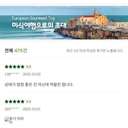
/
4
4
삼겹살데이
나물
국내산
상추
미니상추
전체
475건
최근 1년 이내 작성된 후기만 노출됩니다.
아이들식단
지중해식단
오아시스반찬
5.0
상품필수정보
138*****
2025.10.02
전자상거래 등에서의 상품정보 제공 고시에 따라 작성되었습니다.
상태가 엄청 좋은 건 아닌데 먹을만 합니다.
상품명
미니로메인
용량/수량/크기
170g 내외
5.0
269*****
2025.10.01
생산자 및 소재지
괴산불정친환경영농조합
원산지
괴산군