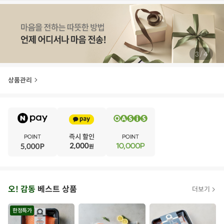
/
4
4
상품관리
E
·
V
·
E
·
N
·
T
오
오! 감동
베스트 상품
더보기
아
시
한정특가
스