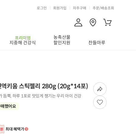
로그인
회원가입
자주구매
주문/배송조회
농축산물
프리미엄
지중해 건강식
할인지원
찬들마루
키움 스틱젤리 280g (20g*14포)
 듬뿍, 하루 1포로 맛있게 챙기는 우리 아이 건강
구매했어요
최대 혜택가
원