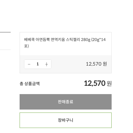
베베쿡 아연듬뿍 면역키움 스틱젤리 280g (20g*14
포)
12,570 원
12,570
원
총 상품금액
판매종료
장바구니