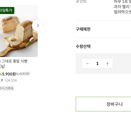
포인트
하루 1포 
과자 젤리
20%
타임특가
타임특가
타임특가
얼려먹으면
구매제한
수량선택
0
00
00
00
00
00
00
00
00
185
개 구매
157
개 구매
246
개 구매
 그대로 통밀 식빵
오징어 슬라이스 (300g,
무항생제 우리한돈 등갈비
0g)
원양산)
(400g)
6,600
원
12,900
원
22,600
원
%
5,900
원
46%
6,900
원
32%
15,300
원
.9
4,536
10g당 184원
100g당 3,825원
5.0
5
4.9
12,632
아시스배송
오아시스배송
오아시스배송
장바구니