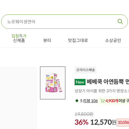
입점특가
신제품
뷰티
맛집그대로
소상공인
오아시스배송
베베쿡 아연듬뿍 면역
성장기 아이를 위한 3가지 영양소가
5
리뷰 106
4,900개
이상 
19,800원
36%
12,570
원
10,056