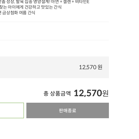
맞춤 성장, 발육 집중 영양설계! 아연 + 셀렌 + 비타민E
 찾는 아이에게 건강하고 맛있는 간식
20%
타임특가
타임특가
타임특가
 금상첨화 여름 간식
00
00
00
00
00
00
00
00
00
362
개 구매
310
개 구매
8
국내산 손질 생새우
[출시특가 개당
[입점특가] 6일 이내
12,570 원
살 (200g)
2,100원] 국산 무농약 콩
로스팅 국산 볶음
으로 만든 손순두부 (330g
(200g X 1개)
21,500
원
12,000
원
13
35%
13,900
원
47%
6,300
원
27%
9,900
원
x 3개)
100g당 5,560원
100g당 636원
10g당 495원
12,570
원
총 상품금액
5.0
8,226
5.0
10
5.0
47
일
월
목
금
토
오아시스배송
오아시스배송
오아시스배송
판매종료