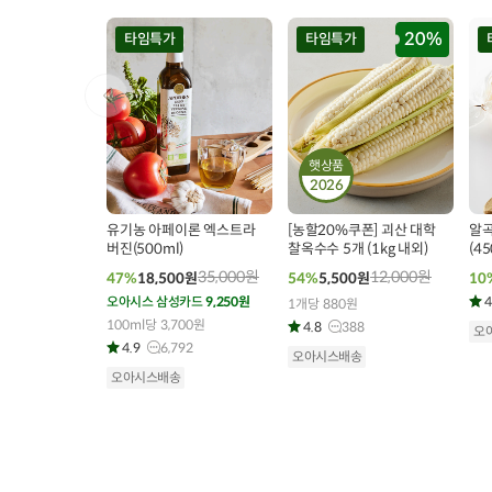
20%
타임특가
타임특가
햇상품
2026
00
00
00
00
00
00
0
285
개 구매
646
개 구매
유기농 아페이론 엑스트라
[농할20%쿠폰] 괴산 대학
알곡
버진(500ml)
찰옥수수 5개 (1kg 내외)
(45
35,000
원
12,000
원
47%
18,500
원
54%
5,500
원
10
4
오아시스 삼성카드
9,250원
1개당 880원
100ml당 3,700원
4.8
388
오
4.9
6,792
오아시스배송
오아시스배송