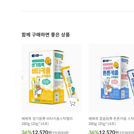
함께 구매하면 좋은 상품
베베쿡 생기듬뿍 비타키움스틱젤리
베베쿡 칼슘듬뿍 튼튼키움 스
280g (20g*14포)
280g (20g*14포)
36%
12,570
36%
12,570
원
19,800원
원
19,800