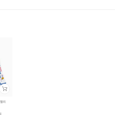
틱젤리
원