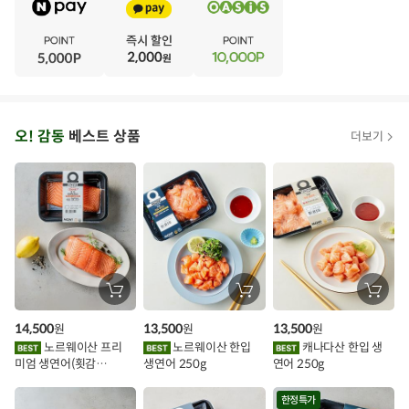
V
·
E
·
N
·
T
오
오! 감동
베스트 상품
더보기
아
시
스
추
가
할
장
장
장
바
바
바
인
구
구
구
14,500
13,500
13,500
원
원
원
니
니
니
이
에
에
에
노르웨이산 프리
노르웨이산 한입
캐나다산 한입 생
담
담
담
미엄 생연어(횟감
생연어 250g
연어 250g
기
기
기
벤
용)250g.1팩
트
한정특가