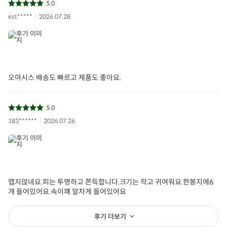
5.0
est*****
2026.07.28
아임닭
만두
한끼만두
닭가슴살만두
아임닭만두
아이들식단
지중해식단
오아시스반찬
상품필수정보 이미지
(자세히보기)
오아시스 배송도 빠르고 제품도 좋아요.
5.0
183******
2026.07.26
맵지않네요.피는 투명하고 쫀득합니다.크기는 작고 귀여워요.한봉지에6
개 들어있어요.속이꽤 알차게 들어있어요
후기 더보기