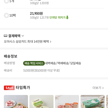
1개
100g당 1,333원
21,900원
10팩
100g당 1,217원
단위당 최저가
결제혜택
더
보
오아시스 삼성카드 최대 14만원 혜택
기
배송정보
배송방법
새벽배송
택배배송
당일배송
배송 책임 서비스
배송비
5,000원(30,000원 이상 무료)
타임특가
더보기