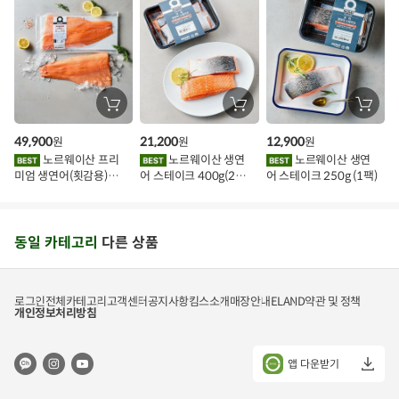
장
장
장
바
바
바
구
구
구
49,900
21,200
12,900
원
원
원
니
니
니
에
에
에
노르웨이산 프리
노르웨이산 생연
노르웨이산 생연
담
담
담
미엄 생연어(횟감용)
어 스테이크 400g(2조
어 스테이크 250g (1팩)
기
기
기
1kg
각)
동일 카테고리
다른 상품
로그인
전체카테고리
고객센터
공지사항
킴스소개
매장안내
ELAND
약관 및 정책
개인정보처리방침
앱 다운받기