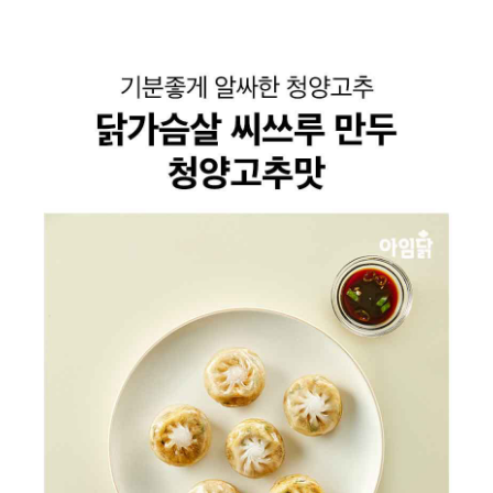
상
품
정
보