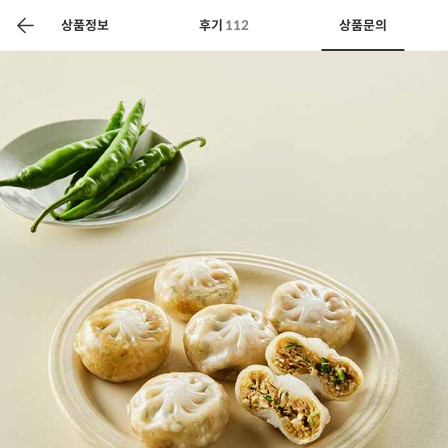
색
바
구
상품정보
후기
112
상품문의
니
상공인
농축산물할인
찬들마루
주문/배송
고객센터