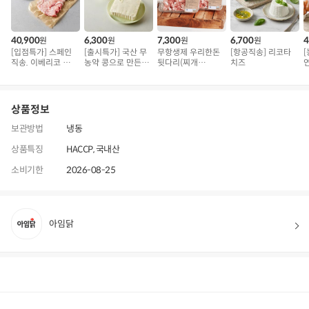
40,900
6,300
7,300
6,700
4
원
원
원
원
[입점특가] 스페인
[출시특가] 국산 무
무항생제 우리한돈
[항공직송] 리코타
직송. 이베리코 삼
농약 콩으로 만든
뒷다리(찌개
치즈
겹덧살 베요타
순두부
용/500g)
구
상품정보
보관방법
냉동
상품특징
HACCP, 국내산
소비기한
2026-08-25
아임닭
상품정보
후기
112
상품문의