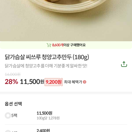
8,600개
이상 구매했어요
닭가슴살 씨쓰루 청양고추만두 (180g)
공
닭가슴살에 청양고추를 더해 기분좋게 알싸한 맛!
유
하
16,000
원
기
28%
11,500
원
9,200
원
최대 혜택가
옵션 선택
11,500원
5팩
100g당 1,278원
2,400원