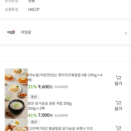
보관방법
냉동
상품특징
HACCP
아임닭
상품정보
후기
1,655
상품문의
상
품
[리뉴얼/저당]맛있는 현미치즈볶음밥 4종 (195g×4
정
팩)
보
담기
9,600
31%
14,000원
원
담
옵션
기
맑은 닭가슴살 곰탕 국밥 200g
200g×2팩
담기
7,000
41%
12,000원
원
담
옵션
기
[고단백/저당] 탱글탱글 닭가슴살 비엔나 치즈