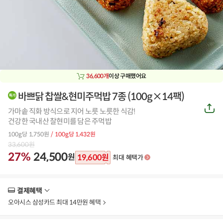
36,600개
이상 구매했어요
바쁘닭 찹쌀&현미주먹밥 7종 (100g×14팩)
공
가마솥 직화 방식으로 지어 노릇 노릇한 식감!
유
하
건강한 국내산 찰현미를 담은 주먹밥
기
100g당 1,750원
/ 100g당 1,432원
33,600
원
27%
24,500
원
19,600
원
최대 혜택가
결제혜택
더
보
오아시스 삼성카드 최대 14만원 혜택
기