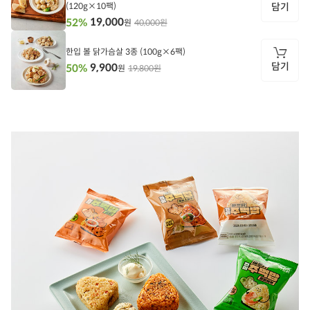
(120g×10팩)
담기
19,000
52%
40,000원
원
담
기
한입 볼 닭가슴살 3종 (100g×6팩)
담기
9,900
50%
19,800원
원
담
기