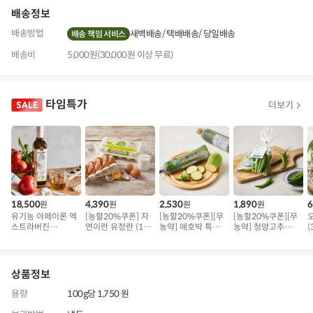
배송정보
배송방법
새벽배송
택배배송
당일배송
배송 책임 서비스
배송비
5,000원(30,000원 이상 무료)
타임특가
더보기
18,500
4,390
2,530
1,890
6
원
원
원
원
유기농 아페이론 엑
[농할20%쿠폰] 자
[농할20%쿠폰][무
[농할20%쿠폰][무
스트라버진
연이란 유정란 (10
농약] 애호박 특품
농약] 청양고추
(
(500ml)
구)
(300g 내외)
(100g)
상품정보
용량
100g당 1,750 원