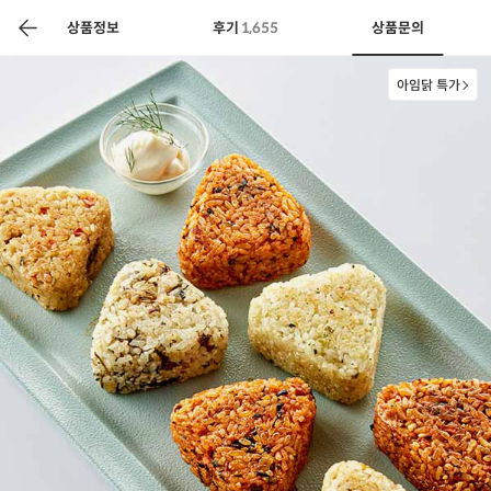
색
바
구
상품정보
후기
1,655
상품문의
니
아임닭 특가
상공인
농축산물할인
찬들마루
주문/배송
고객센터