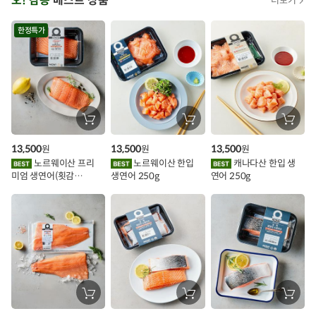
오! 감동
베스트 상품
더보기
아
시
한정특가
스
주먹밥
현미주먹밥
찹쌀주먹밥
냉동주먹밥
간편식
추
아이들식단
지중해식단
오아시스반찬
가
할
장
장
장
상품필수정보 이미지
(자세히보기)
바
바
바
인
구
구
구
13,500
13,500
13,500
원
원
원
니
니
니
이
에
에
에
노르웨이산 프리
노르웨이산 한입
캐나다산 한입 생
담
담
담
미엄 생연어(횟감
생연어 250g
연어 250g
기
기
기
벤
용)250g.1팩
트
장
장
장
바
바
바
구
구
구