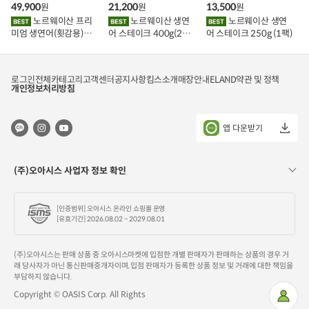
49,900
21,200
13,500
원
원
원
니
니
니
에
에
에
노르웨이산 프리
노르웨이산 생연
노르웨이산 생연
담
담
담
미엄 생연어(횟감용)
어 스테이크 400g(2조
어 스테이크 250g (1팩)
기
기
기
1kg
각)
로그인
전체카테고리
고객센터
공지사항
킴스소개
매장안내
ELAND
약관 및 정책
개인정보처리방침
앱 다운받기
(주)오아시스 사업자 정보 확인
[인증범위] 오아시스 온라인 쇼핑몰 운영
[유효기간] 2026.08.02 ~ 2029.08.01
(주)오아시스는 판매 상품 중 오아시스마켓에 입점한 개별 판매자가 판매하는 상품의 경우 거
래 당사자가 아닌 통신판매중개자이며, 입점 판매자가 등록한 상품 정보 및 거래에 대한 책임을
부담하지 않습니다.
Copyright © OASIS Corp. All Rights
마
이