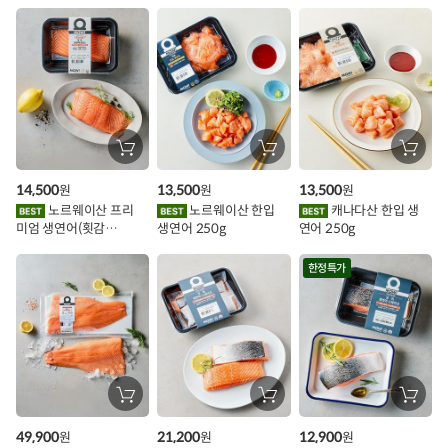
시
스
추
가
할
장
장
장
바
바
바
인
구
구
구
14,500
13,500
13,500
원
원
원
니
니
니
이
에
에
에
노르웨이산 프리
노르웨이산 한입
캐나다산 한입 생
담
담
담
미엄 생연어(횟감
생연어 250g
연어 250g
기
기
기
벤
용)250g.1팩
트
한정특가
장
장
장
바
바
바
구
구
구
49,900
21,200
12,900
원
원
원
니
니
니