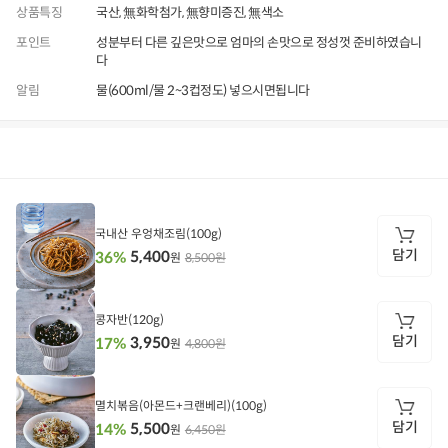
상품특징
국산, 無화학첨가, 無향미증진, 無색소
포인트
성분부터 다른 깊은맛으로 엄마의 손맛으로 정성껏 준비하였습니
다
알림
물(600ml/물 2~3컵정도) 넣으시면됩니다
상품정보
후기
1,577
상품문의
상
품
정
국내산 우엉채조림(100g)
보
담기
5,400
36%
8,500원
원
담
기
콩자반(120g)
담기
3,950
17%
4,800원
원
담
기
멸치볶음(아몬드+크랜베리)(100g)
담기
5,500
14%
6,450원
원