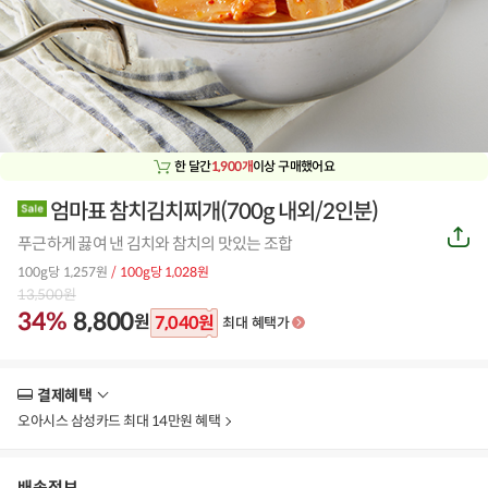
한 달간
1,900개
이상 구매했어요
엄마표 참치김치찌개(700g 내외/2인분)
공
푸근하게 끓여 낸 김치와 참치의 맛있는 조합
유
하
100g당 1,257원
/ 100g당 1,028원
기
13,500
원
34%
8,800
원
7,040
원
최대 혜택가
결제혜택
더
보
오아시스 삼성카드 최대 14만원 혜택
기
배송정보