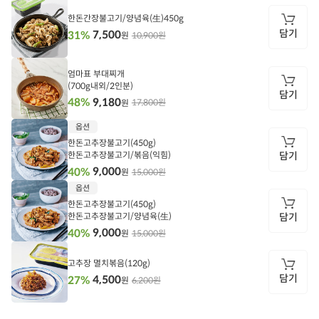
기
한돈간장불고기/양념육(生)450g
담기
7,500
31%
10,900원
원
담
기
엄마표 부대찌개
(700g내외/2인분)
담기
9,180
48%
17,800원
원
담
옵션
기
한돈고추장불고기(450g)
한돈고추장불고기/볶음(익힘)
담기
9,000
40%
15,000원
원
담
옵션
기
한돈고추장불고기(450g)
한돈고추장불고기/양념육(生)
담기
9,000
40%
15,000원
원
담
기
고추장 멸치볶음(120g)
담기
4,500
27%
6,200원
원
담
기