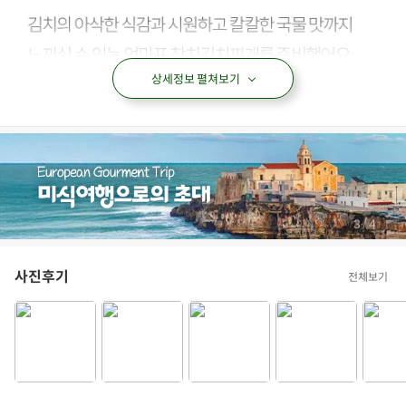
상세정보 펼쳐보기
/
3
4
사진후기
전체보기