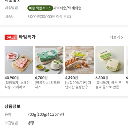
배송방법
새벽배송
택배배송
배송 책임 서비스
배송비
5,000원(30,000원 이상 무료)
타임특가
더보기
40,900
6,700
4,390
6,300
6
원
원
원
원
[입점특가] 스페인
[항공직송] 리코타
[농할20%쿠폰] 자
[출시특가] 국산 무
직송. 이베리코 삼
치즈
연이란 유정란 (10
농약 콩으로 만든
겹덧살 베요타
구)
순두부
상품정보
용량
700g (100g당 1,257 원)
보관방법
냉장