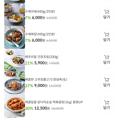
담
기
수제카레(450g/2인분)
담기
6,000
7%
6,500원
원
담
기
수제짜장(450g/2인분)
담기
6,000
7%
6,500원
원
담
기
메추리알 간장조림(230g)
담기
5,900
21%
7,500원
원
담
기
매콤한 고추장불고기/양념육(生)
담기
9,000
37%
14,500원
원
담
기
매콤달콤 닭다리순살 떡볶음탕(1kg) 용량UP
담기
12,500
30%
18,000원
원
담