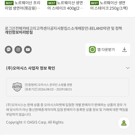
에
에
에
노르웨이산 프리
노르웨이산 생연
노르웨이산 생연
담
담
담
미엄 생연어(횟감용)
어 스테이크 400g(2조
어 스테이크 250g (1팩)
기
기
기
1kg
각)
로그인
전체카테고리
고객센터
공지사항
킴스소개
매장안내
ELAND
약관 및 정책
개인정보처리방침
앱 다운받기
(주)오아시스 사업자 정보 확인
[인증범위] 오아시스 온라인 쇼핑몰 운영
[유효기간] 2026.08.02 ~ 2029.08.01
(주)오아시스는 판매 상품 중 오아시스마켓에 입점한 개별 판매자가 판매하는 상품의 경우 거
래 당사자가 아닌 통신판매중개자이며, 입점 판매자가 등록한 상품 정보 및 거래에 대한 책임을
부담하지 않습니다.
Copyright © OASIS Corp. All Rights
마
이
페