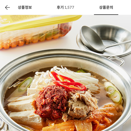
색
바
구
상품정보
후기
1,577
상품문의
니
상공인
농축산물할인
찬들마루
주문/배송
고객센터