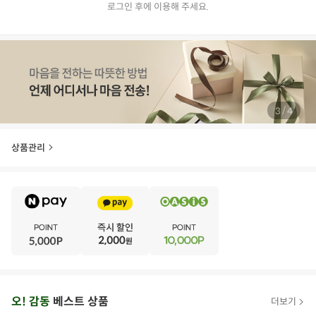
로그인 후에 이용해 주세요.
/
3
4
상품관리
E
·
V
·
E
·
N
·
T
오
오! 감동
베스트 상품
더보기
아