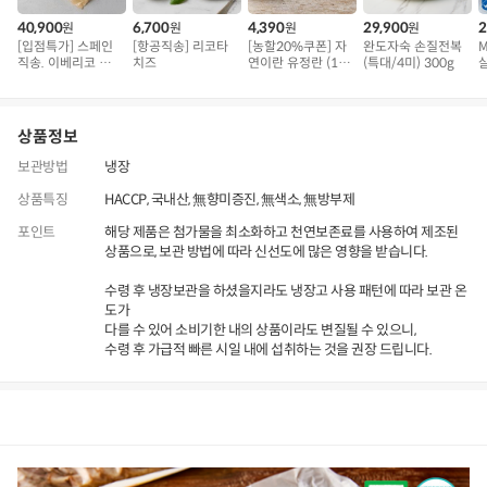
40,900
6,700
4,390
29,900
2
원
원
원
원
[입점특가] 스페인
[항공직송] 리코타
[농할20%쿠폰] 자
완도자숙 손질전복
직송. 이베리코 삼
치즈
연이란 유정란 (10
(특대/4미) 300g
겹덧살 베요타
구)
상품정보
보관방법
냉장
상품특징
HACCP, 국내산, 無향미증진, 無색소, 無방부제
포인트
해당 제품은 첨가물을 최소화하고 천연보존료를 사용하여 제조된
상품으로, 보관 방법에 따라 신선도에 많은 영향을 받습니다.
수령 후 냉장보관을 하셨을지라도 냉장고 사용 패턴에 따라 보관 온
도가
다를 수 있어 소비기한 내의 상품이라도 변질될 수 있으니,
수령 후 가급적 빠른 시일 내에 섭취하는 것을 권장 드립니다.
상품정보
후기
7,175
상품문의
상