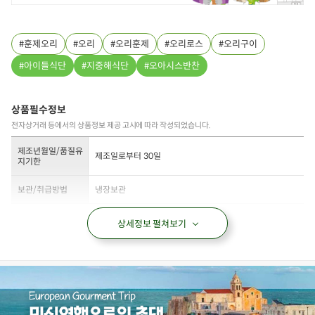
훈제오리
오리
오리훈제
오리로스
오리구이
아이들식단
지중해식단
오아시스반찬
상품필수정보
전자상거래 등에서의 상품정보 제공 고시에 따라 작성되었습니다.
제조년월일/품질유
제조일로부터 30일
지기한
보관/취급방법
냉장보관
상세정보 펼쳐보기
상품필수정보 이미지
(자세히보기)