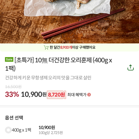
한 달간
8,900개
이상 구매했어요
[초특가] 10無 더건강한 오리훈제
(
400g x
공
1팩
)
유
하
건강하게 키운 무항생제 오리의 맛을 그대로 살린
기
16,500
원
33%
10,900
원
8,720
원
최대 혜택가
옵션 선택
10,900원
400g x 1팩
100g당 2,725원