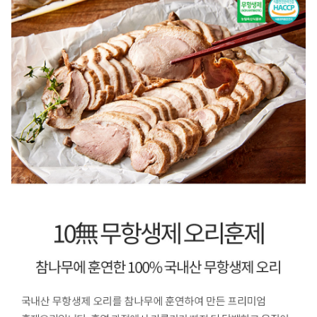
품
정
보