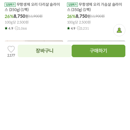
구
구
무항생제 오리 다리살 슬라이
무항생제 오리 가슴살 슬라이
니
니
스 (350g) (1팩)
에
스 (350g) (1팩)
에
담
담
8,750
8,750
26%
26%
원
11,900
원
원
11,900
원
기
기
100g당 2,500원
100g당 2,500원
4.9
1,066
4.9
3,231
마
이
페
이
지
장바구니
구매하기
찜
2,177
하
기
추
닫
가
상품필수정보 이미지
기
이미지를 확대해서 볼 수 있습니다.
장
장
바
바
구
구
간장 오리 주물럭 (500g)
자연키움 간장 오리주물럭
니
니
에
500g
에
13,200
28%
원
18,500
원
담
담
12,500
26%
원
16,900
원
100g당 2,640원
기
기