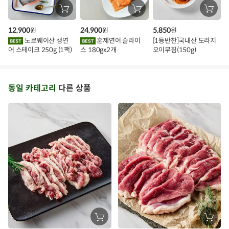
장
장
장
바
바
바
구
구
구
12,900
24,900
5,850
원
원
원
니
니
니
에
에
에
노르웨이산 생연
훈제연어 슬라이
[1등반찬]국내산 도라지
담
담
담
어 스테이크 250g (1팩)
스 180gx2개
오이무침(150g)
기
기
기
동일 카테고리
다른 상품
장
장
바
바