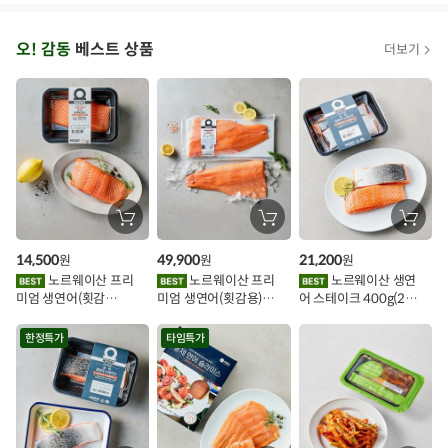
T
오
오! 감동
베스트 상품
더보기
아
시
스
추
가
할
장
장
장
바
바
바
인
구
구
구
14,500
49,900
21,200
원
원
원
니
니
니
이
에
에
에
노르웨이산 프리
노르웨이산 프리
노르웨이산 생연
담
담
담
미엄 생연어(횟감
미엄 생연어(횟감용)
어 스테이크 400g(2조
기
기
기
벤
용)250g.1팩
1kg
각)
트
한정특가
타임특가