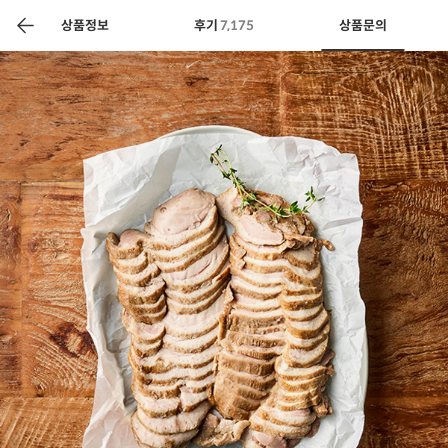
색
바
구
상품정보
후기
7,175
상품문의
니
상공인
농축산물할인
찬들마루
주문/배송
고객센터