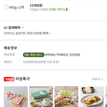
19,900원
400g x 2팩
100g당 2,488원
단위당 최저가
결제혜택
더
보
오아시스 삼성카드 최대 14만원 혜택
기
배송정보
배송방법
새벽배송
택배배송
당일배송
배송 책임 서비스
배송비
5,000원(30,000원 이상 무료)
타임특가
더보기