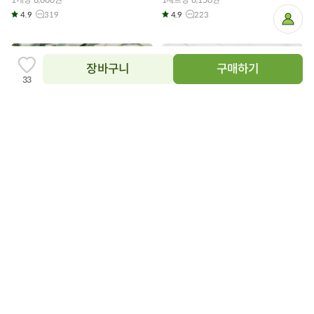
4.9
319
4.9
223
마
이
페
이
지
장바구니
구매하기
찜
33
하
기
추
가
장
장
바
바
구
구
정직한실험실 올리브 오일 샴푸
국산 새부리형 KF94 마스크 베이지
니
니
위드 패밀리 500ml (1개)
에
중형 (30매입/박스)
에
담
담
12,900
18,900
34%
37%
원
19,800
원
원
30,000
원
기
기
10ml당 258원
4.9
142
4.9
523