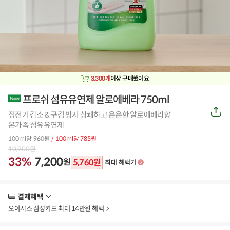
3,300개
이상 구매했어요
프로쉬 섬유유연제 알로에베라 750ml
공
정전기 감소 & 구김 방지 상쾌하고 은은한 알로에베라향
유
하
온가족 섬유유연제
기
100ml당 960원
/ 100ml당 785원
10,900
원
33%
7,200
원
5,760
원
최대 혜택가
결제혜택
더
보
오아시스 삼성카드 최대 14만원 혜택
기