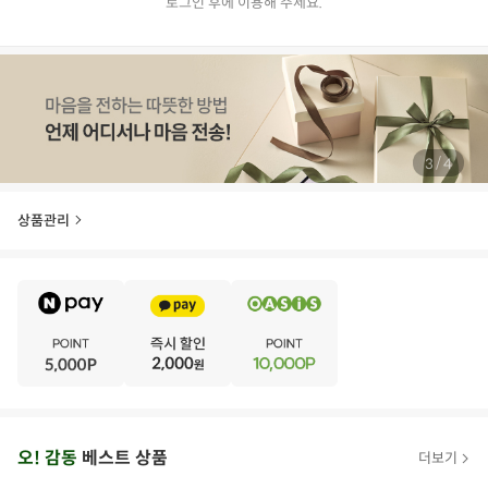
로그인 후에 이용해 주세요.
/
3
4
상품관리
E
·
V
·
E
·
N
·
T
오
오! 감동
베스트 상품
더보기
아