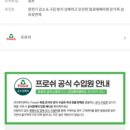
보관방법
실온
포인트
정전기 감소 & 구김 방지 상쾌하고 은은한 알로에베라향 온가족 섬
유유연제
프로쉬
상품정보
후기
153
상품문의
상
품
정
보