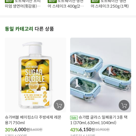
노르웨이산 프리
노르웨이산 생연
노르웨이산 생연
담
담
담
미엄 생연어(횟감용)
어 스테이크 400g(2조
어 스테이크 250g (1팩)
기
기
기
1kg
각)
동일 카테고리
다른 상품
장
장
바
바
구
구
슈가버블 베이킹소다 주방세제 레몬
슈가랩 글라스 밀폐용기 3종 택
니
니
용기 750ml
에
1 (370ml, 630ml, 1040ml)
에
담
담
6,000
6,150
30%
43%
원
8,600
원
원
10,900
원
기
기
1개당 6,000원
1세트당 6,150원