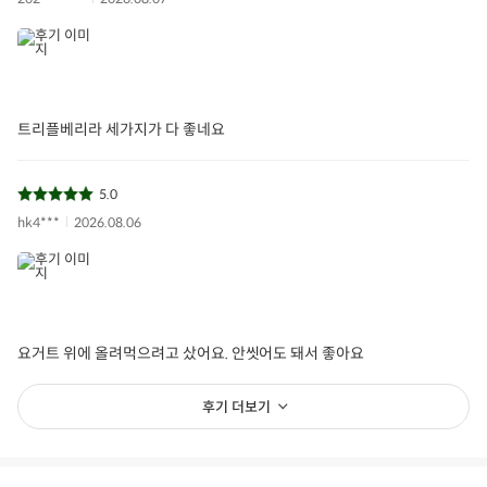
상품필수정보
전자상거래 등에서의 상품정보 제공 고시에 따라 작성되었습니다.
생산자 및 소재지
우양(청양공장)
트리플베리라 세가지가 다 좋네요
보관/취급방법
냉동보관
5.0
소비자상담문의
1577-0098
hk4***
2026.08.06
상품필수정보 이미지
(자세히보기)
요거트 위에 올려먹으려고 샀어요. 안씻어도 돼서 좋아요
후기 더보기