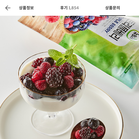
색
바
구
상품정보
후기
1,854
상품문의
니
상공인
농축산물할인
찬들마루
주문/배송
고객센터