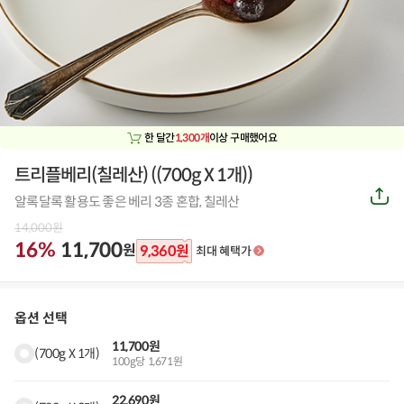
한 달간
1,300개
이상 구매했어요
트리플베리(칠레산)
(
(700g X 1개)
)
공
알록달록 활용도 좋은 베리 3종 혼합, 칠레산
유
하
14,000
원
기
16%
11,700
원
9,360
원
최대 혜택가
옵션 선택
11,700원
(700g X 1개)
100g당 1,671원
22,690원