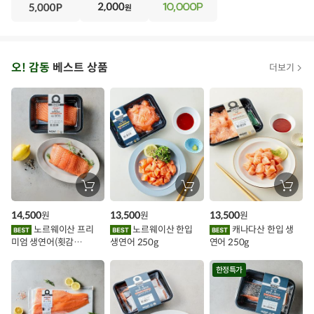
·
N
·
T
오
오! 감동
베스트 상품
더보기
아
시
스
추
가
할
장
장
장
바
바
바
인
구
구
구
14,500
13,500
13,500
원
원
원
니
니
니
이
에
에
에
노르웨이산 프리
노르웨이산 한입
캐나다산 한입 생
담
담
담
미엄 생연어(횟감
생연어 250g
연어 250g
기
기
기
벤
용)250g.1팩
트
한정특가