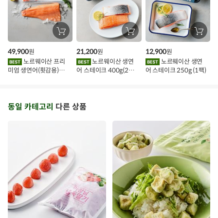
장
장
장
바
바
바
구
구
구
49,900
21,200
12,900
원
원
원
니
니
니
에
에
에
노르웨이산 프리
노르웨이산 생연
노르웨이산 생연
담
담
담
미엄 생연어(횟감용)
어 스테이크 400g(2조
어 스테이크 250g (1팩)
기
기
기
1kg
각)
동일 카테고리
다른 상품