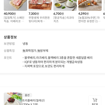
40,900
7,300
6,700
4,390
6
원
원
원
원
[입점특가] 스페인
무항생제 우리한돈
[항공직송] 리코타
[농할20%쿠폰] 자
직송. 이베리코 삼
뒷다리(찌개
치즈
연이란 유정란 (10
겹덧살 베요타
용/500g)
구)
상품정보
보관방법
냉동
상품특징
無화학첨가, 無방부제
포인트
- 블루베리, 라즈베리, 블랙베리 3종을 혼합한 새콤달콤 베리
- IQF로 냉동하여 편리하게 분리되는 개별급속냉동
- 지퍼백 포장으로, 보관도 편리하게
상품정보
후기
1,854
상품문의
상
옵션
품
정
트리플베리(칠레산)
보
(700g X 2개)
담기