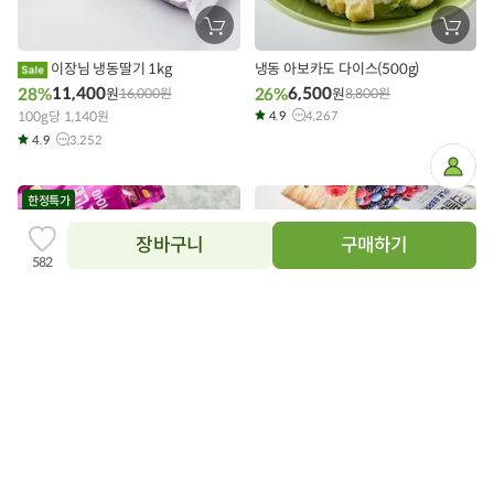
장
장
바
바
구
구
이장님 냉동딸기 1kg
냉동 아보카도 다이스(500g)
니
니
에
에
11,400
6,500
28%
26%
원
16,000
원
원
8,800
원
담
담
100g당 1,140원
기
4.9
4,267
기
4.9
3,252
마
이
페
한정특가
이
지
장바구니
구매하기
찜
582
하
기
추
닫
가
상품필수정보 이미지
기
이미지를 확대해서 볼 수 있습니다.
장
장
바
바
구
구
아이스 망고&패션후르츠 믹스
트리플베리(칠레산) ((700g X 1개))
니
니