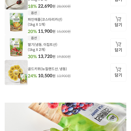
22,690
18%
28,000원
원
담
옵션
기
파인애플(코스타리카산)
(1kg X 1개)
담기
11,900
20%
15,000원
원
담
옵션
기
딸기(냉동, 이집트산)
(1kg X 2개)
담기
13,720
30%
19,800원
원
담
기
골드키위(뉴질랜드산, 냉동)
담기
10,500
24%
13,900원
원
담
기