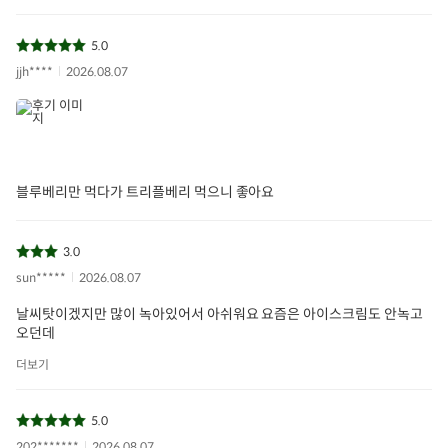
5.0
jjh****
2026.08.07
블루베리만 먹다가 트리플베리 먹으니 좋아요
3.0
sun*****
2026.08.07
날씨탓이겠지만 많이 녹아있어서 아쉬워요 요즘은 아이스크림도 안녹고
오던데
더보기
냉동과일
트리플베리
아이들식단
지중해식단
5.0
오아시스반찬
202*******
2026.08.07