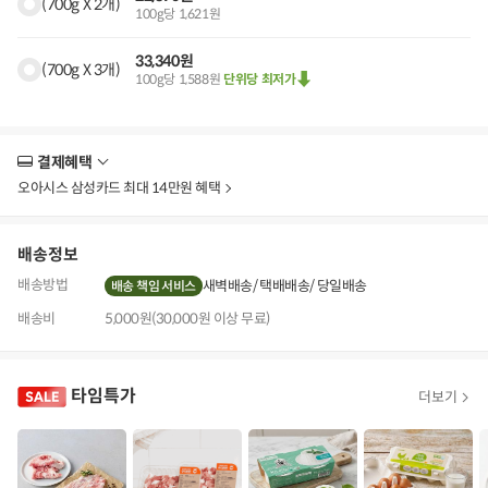
(700g X 2개)
100g당 1,621원
33,340원
(700g X 3개)
100g당 1,588원
단위당 최저가
결제혜택
더
보
오아시스 삼성카드 최대 14만원 혜택
기
배송정보
배송방법
새벽배송
택배배송
당일배송
배송 책임 서비스
배송비
5,000원(30,000원 이상 무료)
타임특가
더보기