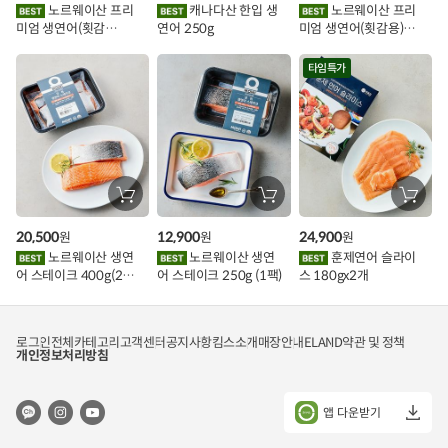
이
에
에
에
노르웨이산 프리
캐나다산 한입 생
노르웨이산 프리
담
담
담
미엄 생연어(횟감
연어 250g
미엄 생연어(횟감용)
기
기
기
벤
용)250g.1팩
1kg
트
타임특가
장
장
장
바
바
바
구
구
구
20,500
12,900
24,900
원
원
원
니
니
니
에
에
에
노르웨이산 생연
노르웨이산 생연
훈제연어 슬라이
담
담
담
어 스테이크 400g(2조
어 스테이크 250g (1팩)
스 180gx2개
기
기
기
각)
로그인
전체카테고리
고객센터
공지사항
킴스소개
매장안내
ELAND
약관 및 정책
개인정보처리방침
앱 다운받기