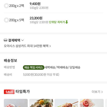
9,400원
200g x 2팩
100g당 2,350원
23,200원
200g x 5팩
100g당 2,320원
단위당 최저가
결제혜택
더
보
오아시스 삼성카드 최대 14만원 혜택
기
배송정보
배송방법
새벽배송
택배배송
당일배송
배송 책임 서비스
배송비
5,000원(30,000원 이상 무료)
타임특가
더보기