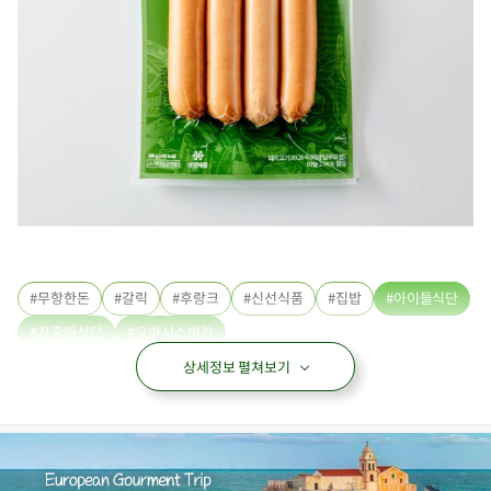
무항한돈
갈릭
후랑크
신선식품
집밥
아이들식단
지중해식단
오아시스반찬
상세정보 펼쳐보기
상품필수정보 이미지
(자세히보기)