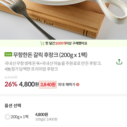
한 달간
3,000개
이상 구매했어요
무항한돈 갈릭 후랑크
(
200g x 1팩
)
공
국내산 무항생제 돈육+국내산 마늘을 주원료로 만든 후랑크,
유
하
4無첨가 담백한 프리미엄 후랑크
기
6,500
원
26%
4,800
원
3,840
원
최대 혜택가
옵션 선택
4,800원
200g x 1팩
100g당 2,400원