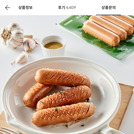
색
바
구
상품정보
후기
4,409
상품문의
니
상공인
농축산물할인
찬들마루
주문/배송
고객센터