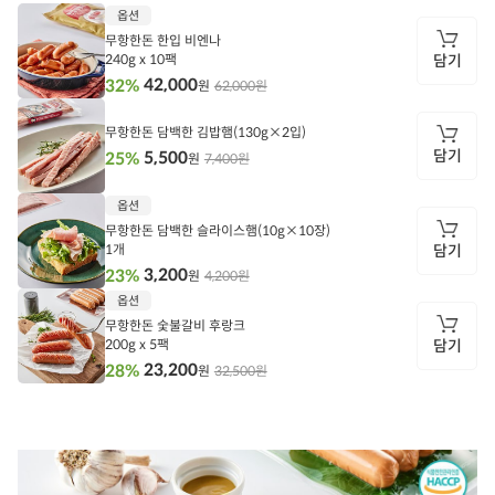
상
옵션
품
정
무항한돈 한입 비엔나
보
240g x 10팩
담기
42,000
32%
62,000원
원
담
기
무항한돈 담백한 김밥햄(130g×2입)
담기
5,500
25%
7,400원
원
담
옵션
기
무항한돈 담백한 슬라이스햄(10g×10장)
1개
담기
3,200
23%
4,200원
원
담
옵션
기
무항한돈 숯불갈비 후랑크
200g x 5팩
담기
23,200
28%
32,500원
원
담
기