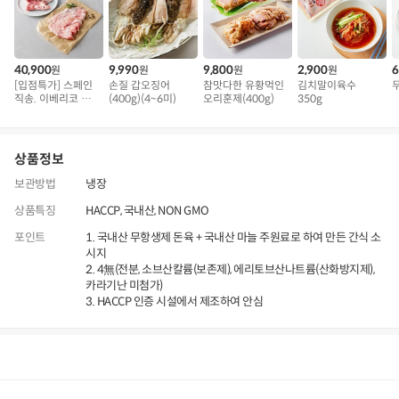
40,900
9,990
9,800
2,900
6
원
원
원
원
[입점특가] 스페인
손질 갑오징어
참맛다한 유황먹인
김치말이육수
직송. 이베리코 삼
(400g)(4~6미)
오리훈제(400g)
350g
겹덧살 베요타
상품정보
보관방법
냉장
상품특징
HACCP, 국내산, NON GMO
포인트
1. 국내산 무항생제 돈육 + 국내산 마늘 주원료로 하여 만든 간식 소
시지
2. 4無(전분, 소브산칼륨(보존제), 에리토브산나트륨(산화방지제),
카라기난 미첨가)
3. HACCP 인증 시설에서 제조하여 안심
상품정보
후기
4,409
상품문의