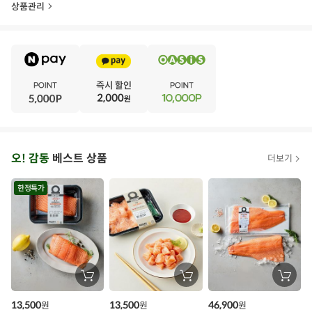
상품관리
E
·
V
·
E
·
N
·
T
오
오! 감동
베스트 상품
더보기
아
시
한정특가
스
추
가
할
장
장
장
바
바
바
인
구
구
구
13,500
13,500
46,900
원
원
원
니
니
니