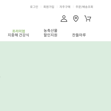
로그인
회원가입
자주구매
주문/배송조회
농축산물
프리미엄
지중해 건강식
할인지원
찬들마루