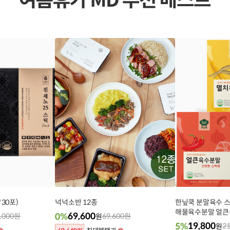
*30포)
넉넉소반 12종
한닢쿡 분말육수 
해물육수분말 얼큰
69,600
,000
원
0%
69,600
원
원
(4gx60개포)
19,800
5%
21
원