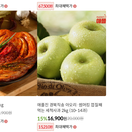
150g) 허브솔트+와사비 증정
택가
67,500
최대혜택가
원
kg
애플진 경북직송 아오리·썸머킹 껍질째
먹는 세척사과 2kg (10~14과)
,900
원
16,900
15%
20,000
원
원
택가
15,210
최대혜택가
원