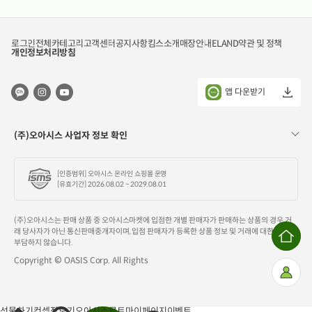
로그인
전체카테고리
고객센터
공지사항
킴스소개
매장안내
ELAND
약관 및 정책
개인정보처리방침
앱 다운받기
(주)오아시스 사업자 정보 확인
[인증범위] 오아시스 온라인 쇼핑몰 운영
[유효기간] 2026.08.02 ~ 2029.08.01
(주)오아시스는 판매 상품 중 오아시스마켓에 입점한 개별 판매자가 판매하는 상품의 경우 거
래 당사자가 아닌 통신판매중개자이며, 입점 판매자가 등록한 상품 정보 및 거래에 대한 책임을
부담하지 않습니다.
홈
Copyright © OASIS Corp. All Rights
으
로
마
이
페
이
지
선물하기
컨셉장보기
오아시스루트
마이페이지
이벤트