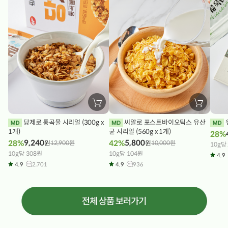
장
장
바
바
구
구
당제로 통곡물 시리얼 (300g x
씨알로 포스트바이오틱스 유산
니
니
1개)
에
균 시리얼 (560g x 1개)
에
28%
담
담
9,240
5,800
28%
42%
원
12,900
원
원
10,000
원
기
기
10g당
10g당 308원
10g당 104원
4.9
4.9
2,701
4.9
936