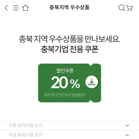
충북지역 우수상품
검
장
색
바
구
니
쿠
상공인
농축산물할인
찬들마루
주문/배송
고객센터
폰
받
기