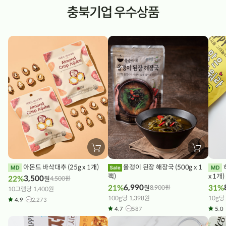
장
장
바
바
구
구
아몬드 바삭대추 (25g x 1개)
올갱이 된장 해장국 (500g x 1
해피컷 통곡물 그래놀라 (300g
니
니
에
팩)
에
x 1개)
3,500
22%
원
4,500
원
담
담
6,990
21%
31%
원
8,900
원
10그램당 1,400원
기
기
100g당 1,398원
10g당
4.9
2,273
4.7
587
5.0