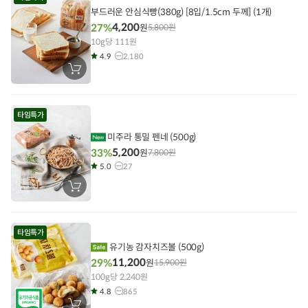
기
부드러운 안심식빵(380g) [8입/1.5cm 두께] (1개)
4,200
27%
원
5,800
원
10g당 111원
4.9
2,180
장
바
구
니
에
타임특가
담
기
미주라 통밀 펜네 (500g)
5,200
33%
원
7,800
원
5.0
27
장
바
구
니
에
타임특가
담
기
유기농 감자치즈볼 (500g)
11,200
29%
원
15,900
원
100g당 2,240원
4.8
865
장