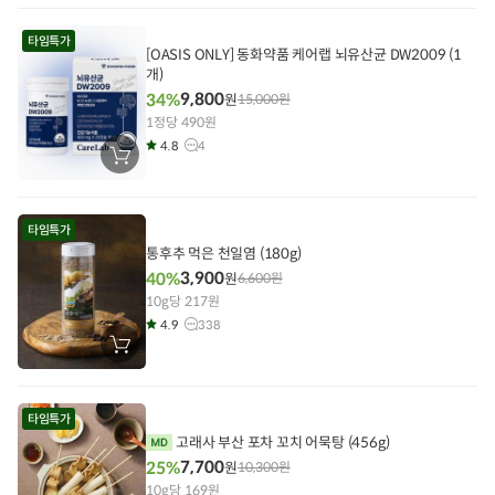
구
니
에
타임특가
담
[OASIS ONLY] 동화약품 케어랩 뇌유산균 DW2009 (1
기
개)
9,800
34%
원
15,000
원
1정당 490원
4.8
4
장
바
구
니
에
타임특가
담
기
통후추 먹은 천일염 (180g)
3,900
40%
원
6,600
원
10g당 217원
4.9
338
장
바
구
니
에
타임특가
담
기
고래사 부산 포차 꼬치 어묵탕 (456g)
7,700
25%
원
10,300
원
10g당 169원