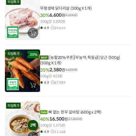
타임특가
담
기
무항생제 닭다리살 (300g X 1개)
6,600
30%
원
9,500
원
100g당 2,200원
4.9
25,610
장
바
구
니
에
타임특가
담
20%
[농할20%쿠폰][무농약, 특등급] 당근 (500g)
기
(500g X 1개)
2,580
35%
원
4,000
원
100g당 413원
4.9
67,989
장
바
구
니
에
타임특가
담
기
뼈 없는 한우 갈비탕 (600g x 2팩)
16,500
40%
원
27,800
원
2팩
100g당 1,375원
4.9
11,168