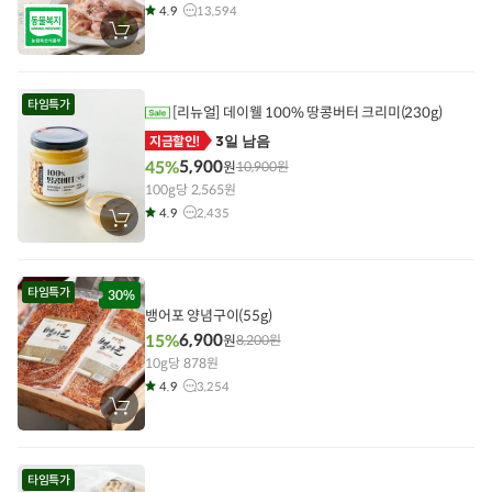
4.9
13,594
장
바
구
니
에
타임특가
담
[리뉴얼] 데이웰 100% 땅콩버터 크리미(230g)
기
3일 남음
지금할인!
5,900
45%
원
10,900
원
100g당 2,565원
4.9
2,435
장
바
구
니
에
타임특가
담
30%
기
뱅어포 양념구이(55g)
6,900
15%
원
8,200
원
10g당 878원
4.9
3,254
장
바
구
니
에
타임특가
담