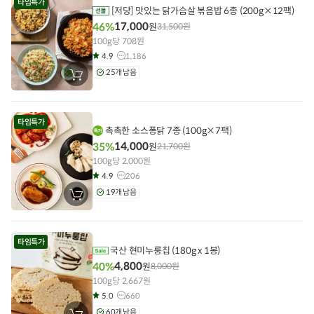
타임특가
담
[저당] 맛있는 닭가슴살 볶음밥 6종 (200g×12팩)
기
17,000
46%
원
31,500
원
100g당 708원
4.9
1,186
25개 남음
장
바
구
니
에
타임특가
담
촉촉한 소스퐁닭 7종 (100g×7팩)
기
14,000
35%
원
21,700
원
100g당 2,000원
4.9
206
19개 남음
장
바
구
니
에
타임특가
담
국산 현미누룽칩 (180g x 1봉)
기
4,800
40%
원
8,000
원
100g당 2,667원
5.0
660
60개 남음