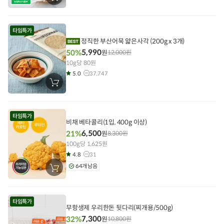
바
구
니
에
타임특가
담
기
정직한 부산어묵 얇은사각 (200g x 3개)
5,990
50%
원
12,000
원
10g당 80원
5.0
37,747
장
바
구
니
에
타임특가
담
비채 베타콜리(1입, 400g 이상)
기
6,500
21%
원
8,300
원
100g당 1,625원
4.8
31
64개 남음
장
바
구
니
에
타임특가
담
무항생제 우리한돈 뒷다리(찌개용/500g)
기
7,300
32%
원
10,800
원