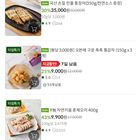
기
국산 손질 민물 통장어(350g/천연소스 증정)
35,000
30%
원
50,000
원
10g당 1,000원
4.9
268
장
바
구
니
에
[봉당 3,000원] 오븐에 구운 촉촉 통감자 (150g x 3
타임특가
담
기
개)
7일 남음
지금할인!
9,000
25%
원
12,000
원
5.0
14
장
55개 남음
바
구
니
에
타임특가
담
기
9無 자연키움 훈제오리 400g
9,900
43%
원
17,500
원
100g당 2,475원
4.9
3,050
장