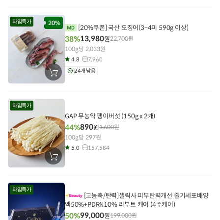
구
니
에
타임특가
담
20%
[20%쿠폰] 국산 오징어(3~4미 590g 이상)
기
13,980
38%
원
22,700
원
100g당 2,033원
4.8
7,960
24개 남음
장
바
구
니
에
타임특가
담
기
GAP 무농약 팽이버섯 (150g x 2개)
890
44%
원
1,600
원
100g당 297원
5.0
157,584
장
바
구
니
에
타임특가
담
[고농축/탄력]셀릭사 피부탄력개선 줄기세포배양
기
액50%+PDRN10% 리부트 케어 (4주케어)
99,000
50%
원
199,000
원