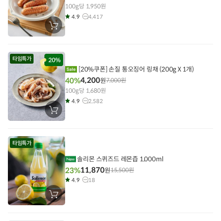
100g당 1,950원
4.9
4,417
장
바
구
니
에
타임특가
담
20%
기
[20%쿠폰] 손질 통오징어 링채 (200g X 1개)
4,200
40%
원
7,000
원
100g당 1,680원
4.9
2,582
장
바
구
니
에
타임특가
담
기
솔리몬 스퀴즈드 레몬즙 1,000ml
11,870
23%
원
15,500
원
4.9
18
장
바
구
니