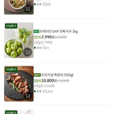
4.9
280
장
바
구
니
에
타임특가
담
기
프레샤인 GAP 초록사과 1kg
7,990
35%
원
12,400
원
100g당 799원
4.5
42
장
바
구
니
에
타임특가
담
기
오리지널 쪽갈비 (500g)
10,800
28%
원
15,000
원
100g당 2,160원
4.9
1,655
장
바
구
니
에
타임특가
담