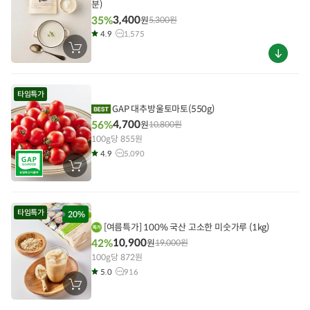
분)
3,400
35%
원
5,300
원
4.9
1,575
장
바
구
품
니
질
에
타임특가
보
담
기
증
GAP 대추방울토마토(550g)
업
4,700
56%
원
10,800
원
체
100g당 855원
상
품
4.9
5,090
보
장
기
바
구
니
에
타임특가
담
20%
기
[여름특가] 100% 국산 고소한 미숫가루 (1kg)
10,900
42%
원
19,000
원
100g당 872원
5.0
916
장
바
구