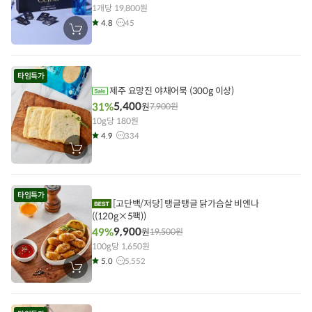
1개당 19,800원
4.8
45
장
바
구
니
에
타임특가
담
기
제주 요망진 야채어묵 (300g 이상)
5,400
31%
원
7,900
원
10g당 180원
4.9
334
장
바
구
니
에
타임특가
담
[고단백/저당] 탱글탱글 닭가슴살 비엔나
기
((120g×5팩))
9,900
49%
원
19,500
원
100g당 1,650원
5.0
5,552
장
바
구
니
에