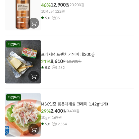
12,900
46%
원
23,900
원
10ML당 122원
5.0
85
장
바
구
니
에
타임특가
담
기
프레지덩 프렌치 가염버터(200g)
8,610
21%
원
10,900
원
5.0
1,262
장
바
구
니
에
타임특가
담
기
MSC인증 붉은대게살 크래미 (142g*1개)
2,400
29%
원
3,400
원
10g당 169원
5.0
12,554
장
바