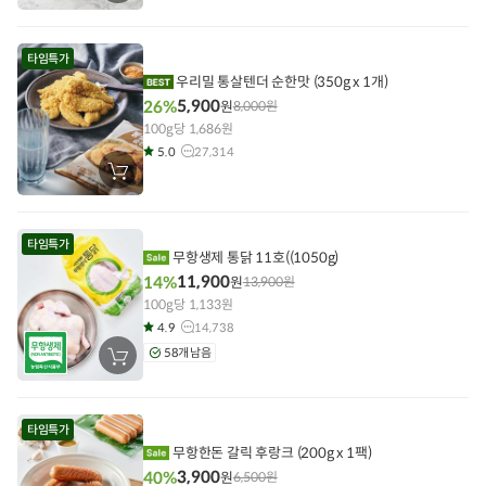
바
구
니
에
타임특가
담
기
우리밀 통살텐더 순한맛 (350g x 1개)
5,900
26%
원
8,000
원
100g당 1,686원
5.0
27,314
장
바
구
니
에
타임특가
담
무항생제 통닭 11호((1050g)
기
11,900
14%
원
13,900
원
100g당 1,133원
4.9
14,738
58개 남음
장
바
구
니
에
타임특가
담
기
무항한돈 갈릭 후랑크 (200g x 1팩)
3,900
40%
원
6,500
원