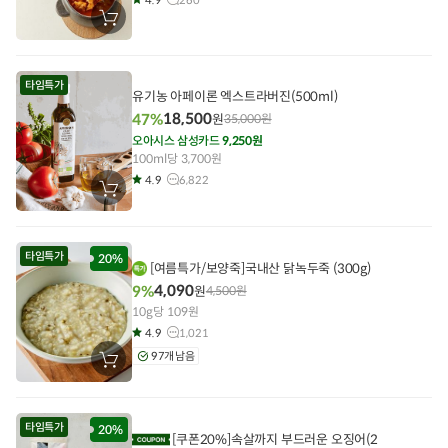
장
바
구
니
에
타임특가
담
유기농 아페이론 엑스트라버진(500ml)
기
18,500
47%
원
35,000
원
오아시스 삼성카드
9,250원
100ml당 3,700원
4.9
6,822
장
바
구
니
에
타임특가
담
20%
[여름특가/보양죽]국내산 닭녹두죽 (300g)
기
4,090
9%
원
4,500
원
10g당 109원
4.9
1,021
97개 남음
장
바
구
니
에
타임특가
담
20%
[쿠폰20%]속살까지 부드러운 오징어(2
기