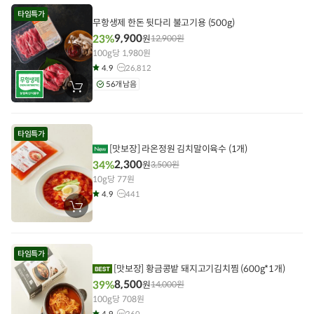
에
타임특가
담
무항생제 한돈 뒷다리 불고기용 (500g)
기
9,900
23%
원
12,900
원
100g당 1,980원
4.9
26,812
56개 남음
장
바
구
니
에
타임특가
담
기
[맛보장] 라온정원 김치말이육수 (1개)
2,300
34%
원
3,500
원
10g당 77원
4.9
441
장
바
구
니
에
타임특가
담
기
[맛보장] 황금콩밭 돼지고기김치찜 (600g*1개)
8,500
39%
원
14,000
원
100g당 708원
4.9
260