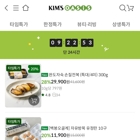
검
장
색
바
구
타임특가
한정특가
뷰티∙리빙
상생특가
니
0
9
2
2
5
2
:
:
단 24시간
상공인
농축산물할인
찬들마루
주문/배송
고객센터
타임특가
20%
완도자숙 손질전복 (특대/4미) 300g
29,900
28%
원
41,600
원
10g당 797원
4.8
34
장
바
구
니
에
타임특가
담
기
[백봉오골계] 자유방목 유정란 10구
11,900
20%
원
15,000
원