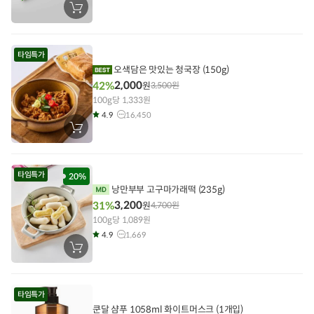
장
바
구
니
에
타임특가
담
기
오색담은 맛있는 청국장 (150g)
2,000
42%
원
3,500
원
100g당 1,333원
4.9
16,450
장
바
구
니
에
타임특가
담
20%
기
낭만부부 고구마가래떡 (235g)
3,200
31%
원
4,700
원
100g당 1,089원
4.9
1,669
장
바
구
니
에
타임특가
담
기
쿤달 샴푸 1058ml 화이트머스크 (1개입)