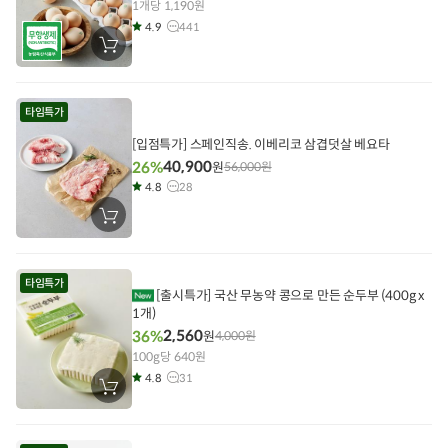
1개당 1,190원
4.9
441
장
바
구
니
에
타임특가
담
기
[입점특가] 스페인직송. 이베리코 삼겹덧살 베요타
40,900
26%
원
56,000
원
4.8
28
장
바
구
니
에
타임특가
담
[출시특가] 국산 무농약 콩으로 만든 순두부 (400g x
기
1개)
2,560
36%
원
4,000
원
100g당 640원
4.8
31
장
바
구
니
에