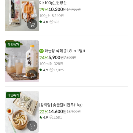
미/100g)_원양산
10,300
29%
원
14,700
원
100g당 8,240원
4.8
163
장
바
구
니
에
타임특가
담
기
하늘청 식혜 ((1.8L x 1병))
5,900
24%
원
7,800
원
100ml당 328원
4.9
17,025
장
바
구
니
에
타임특가
담
기
[창화당] 숯불갈비만두(1kg)
14,600
22%
원
18,900
원
4.9
1,051
장
바