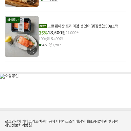
장
바
구
니
에
타임특가
담
기
노르웨이산 프리미엄 생연어(횟감용)250g.1팩
13,500
35%
원
21,000
원
100g당 5,400원
4.9
7,907
장
바
구
니
에
담
기
로그인
전체카테고리
고객센터
공지사항
킴스소개
매장안내
ELAND
약관 및 정책
개인정보처리방침