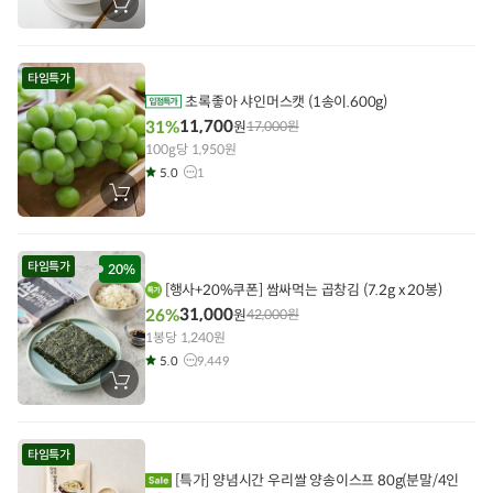
장
바
구
니
에
타임특가
담
기
초록좋아 샤인머스캣 (1송이.600g)
11,700
31%
원
17,000
원
100g당 1,950원
5.0
1
장
바
구
니
에
타임특가
담
20%
기
[행사+20%쿠폰] 쌈싸먹는 곱창김 (7.2g x 20봉)
31,000
26%
원
42,000
원
1봉당 1,240원
5.0
9,449
장
바
구
니
에
타임특가
담
기
[특가] 양념시간 우리쌀 양송이스프 80g(분말/4인