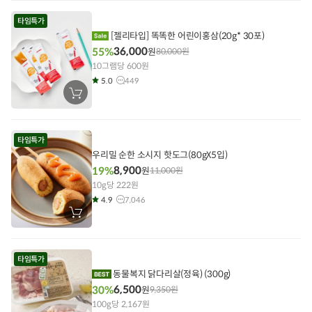
니
에
타임특가
담
기
[젤리타입] 똑똑한 어린이홍삼(20g* 30포)
36,000
55%
원
80,000
원
10그램당 600원
5.0
449
장
바
구
니
에
타임특가
담
기
우리밀 순한 소시지 핫도그(80gX5입)
8,900
19%
원
11,000
원
10g당 222원
4.9
7,046
장
바
구
니
에
타임특가
담
기
동물복지 닭다리살(정육) (300g)
6,500
30%
원
9,350
원
100g당 2,167원