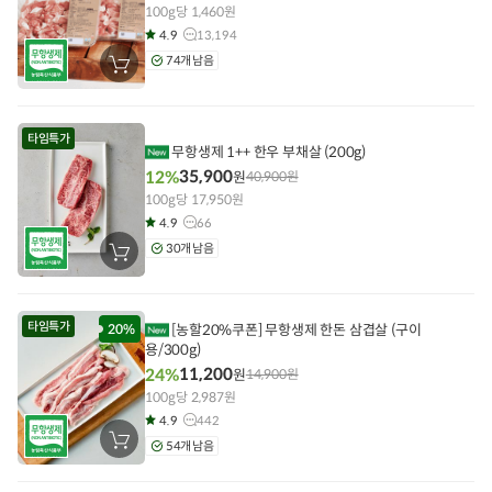
100g당 1,460원
4.9
13,194
74개 남음
장
바
구
니
에
타임특가
담
무항생제 1++ 한우 부채살 (200g)
기
35,900
12%
원
40,900
원
100g당 17,950원
4.9
66
30개 남음
장
바
구
니
에
타임특가
담
20%
[농할20%쿠폰] 무항생제 한돈 삼겹살 (구이
기
용/300g)
11,200
24%
원
14,900
원
100g당 2,987원
4.9
442
장
54개 남음
바
구
니