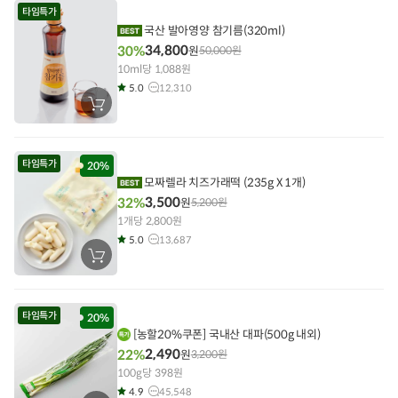
에
타임특가
담
기
국산 발아영양 참기름(320ml)
34,800
30%
원
50,000
원
10ml당 1,088원
5.0
12,310
장
바
구
니
에
타임특가
담
20%
기
모짜렐라 치즈가래떡 (235g X 1개)
3,500
32%
원
5,200
원
1개당 2,800원
5.0
13,687
장
바
구
니
에
타임특가
담
20%
기
[농할20%쿠폰] 국내산 대파(500g 내외)
2,490
22%
원
3,200
원
100g당 398원
4.9
45,548