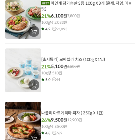
담
미인계 닭가슴살 3종 100g X 3개 (훈제, 저염, 마늘
기
맛)
6,100
21%
원
7,800
원
100g당 2,033원
4.9
52,093
장
바
구
니
에
담
기
[출시특가] 모짜렐라 치즈 (100g X 1입)
5,100
21%
원
6,500
원
10g당 510원
5.0
44
장
바
구
니
에
담
기
나폴리 마르게리타 피자 ( 250g X 1판)
9,500
26%
원
12,900
원
100g당 3,800원
4.8
769