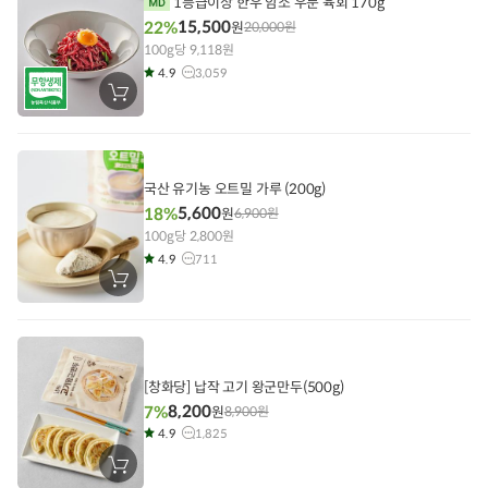
1등급이상 한우 암소 우둔 육회 170g
15,500
22%
원
20,000
원
100g당 9,118원
4.9
3,059
장
바
구
니
에
담
기
국산 유기농 오트밀 가루 (200g)
5,600
18%
원
6,900
원
100g당 2,800원
4.9
711
장
바
구
니
에
담
기
[창화당] 납작 고기 왕군만두(500g)
8,200
7%
원
8,900
원
4.9
1,825
장
바