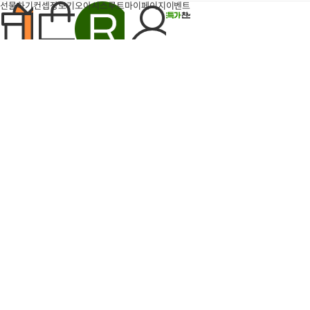
지
선물하기
컨셉장보기
오아시스루트
마이페이지
이벤트
팝업
반짝특가
득템찬스
타임특가
6개
장
장
바
바
구
구
돈나소피아 부라타치즈 1박
엄마표 부대찌개 (700g내
니
니
에
스 (100g×6개)
에
외/2인분)
산도
0.24%
폴리페놀
392mg/kg
담
담
21,600
10,
47%
42%
유기농 돈나소피아 엑스트라버진
원
기
기