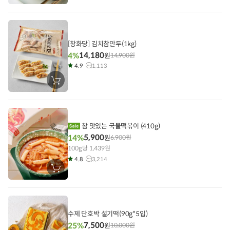
바
구
니
에
담
기
[창화당] 김치참만두(1kg)
14,180
4%
원
14,900
원
4.9
1,113
장
바
구
니
에
담
기
참 맛있는 국물떡볶이 (410g)
5,900
14%
원
6,900
원
100g당 1,439원
4.8
3,214
장
바
구
니
에
담
기
수제 단호박 설기떡(90g*5입)
7,500
25%
원
10,000
원