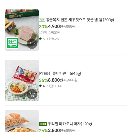
구
니
에
담
기
동물복지 한돈 새우젓으로 맛을 낸 햄 (200g)
4,900
30%
원
7,000
원
1개당 4,900원
5.0
425
장
바
구
니
에
담
기
[창화당] 쫄비빔만두(645g)
8,800
36%
원
13,900
원
4.9
1,014
장
바
구
니
에
담
기
우리밀 마카로니 과자(120g)
2,800
26%
원
3,800
원