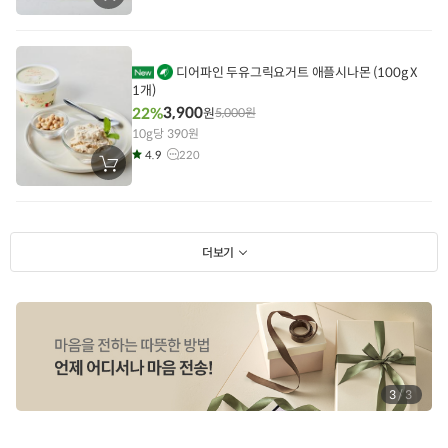
바
구
니
에
담
비
디어파인 두유그릭요거트 애플시나몬 (100g X
기
1개)
건
상
3,900
22%
원
5,000
원
품
10g당 390원
4.9
220
장
바
구
니
에
담
기
더보기
1
/
3