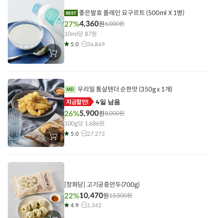
담
기
좋은발효 플레인 요구르트 (500ml X 1병)
4,360
27%
원
6,000
원
10ml당 87원
5.0
36,869
장
바
구
니
에
담
우리밀 통살텐더 순한맛 (350g x 1개)
기
4일 남음
지금할인!
5,900
26%
원
8,000
원
100g당 1,686원
5.0
27,272
장
바
구
니
에
담
기
[창화당] 고기궁중만두(700g)
10,470
22%
원
13,500
원
4.9
1,342