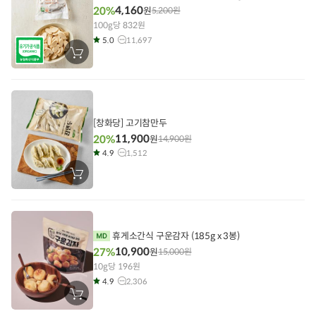
4,160
20%
원
5,200
원
100g당 832원
5.0
11,697
장
바
구
니
에
담
기
[창화당] 고기참만두
11,900
20%
원
14,900
원
4.9
1,512
장
바
구
니
에
담
기
휴게소간식 구운감자 (185g x 3봉)
10,900
27%
원
15,000
원
10g당 196원
4.9
2,306
장
바
구