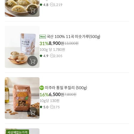
4.8
1,219
장
바
구
니
에
담
기
국산 100% 11곡 미숫가루(500g)
8,900
31%
원
13,000
원
100g 당 1,780원
4.9
2,305
장
바
구
니
에
담
기
미주라 통밀 푸질리 (500g)
6,500
16%
원
7,800
원
10g당 130원
5.0
175
장
바
구
니
에
담