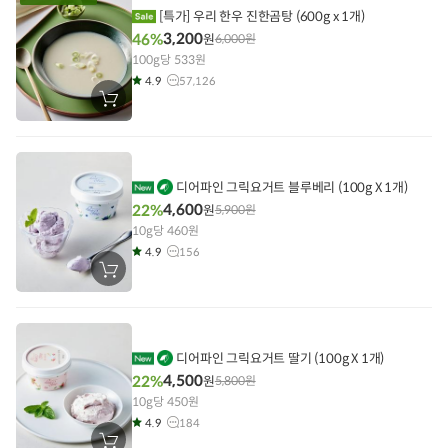
기
[특가] 우리 한우 진한곰탕 (600g x 1개)
3,200
46%
원
6,000
원
100g당 533원
4.9
57,126
장
바
구
니
에
담
기
비
디어파인 그릭요거트 블루베리 (100g X 1개)
건
4,600
22%
원
5,900
원
상
10g당 460원
품
4.9
156
장
바
구
니
에
담
기
비
디어파인 그릭요거트 딸기 (100g X 1개)
건
4,500
22%
원
5,800
원
상
10g당 450원
품
4.9
184
장