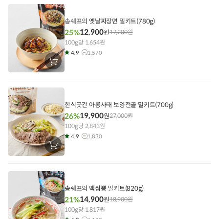
에
담
기
송쉐프의 옛날짜장면 밀키트(780g)
12,900
25%
원
17,200
원
100g당 1,654원
4.9
1,570
장
바
구
니
에
담
기
한식곳간 아롱사태 보양전골 밀키트(700g)
19,900
26%
원
27,000
원
100g당 2,843원
4.9
1,830
장
바
구
니
에
담
기
송쉐프의 백짬뽕 밀키트(820g)
14,900
21%
원
18,900
원
100g당 1,817원