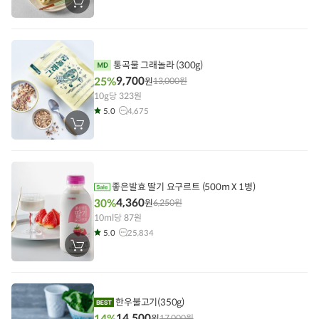
장
바
구
니
에
담
기
통곡물 그래놀라 (300g)
9,700
25%
원
13,000
원
10g당 323원
5.0
4,675
장
바
구
니
에
담
기
좋은발효 딸기 요구르트 (500m X 1병)
4,360
30%
원
6,250
원
10ml당 87원
5.0
25,834
장
바
구
니
에
담
한우불고기(350g)
기
14,500
14%
원
17,000
원