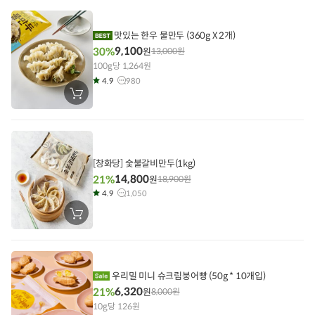
니
에
담
기
맛있는 한우 물만두 (360g X 2개)
9,100
30%
원
13,000
원
100g당 1,264원
4.9
980
장
바
구
니
에
담
기
[창화당] 숯불갈비만두(1kg)
14,800
21%
원
18,900
원
4.9
1,050
장
바
구
니
에
담
기
우리밀 미니 슈크림붕어빵 (50g * 10개입)
6,320
21%
원
8,000
원
10g당 126원