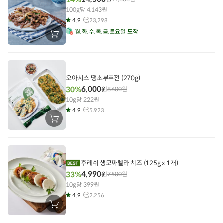
100g당 4,143원
4.9
23,298
월
화
수
목
금
토
요일 도착
장
바
구
니
에
담
기
오아시스 땡초부추전 (270g)
6,000
30%
원
8,600
원
10g당 222원
4.9
5,923
장
바
구
니
에
담
기
후레쉬 생모짜렐라 치즈 (125g x 1개)
4,990
33%
원
7,500
원
10g당 399원
4.9
2,256
장
바
구