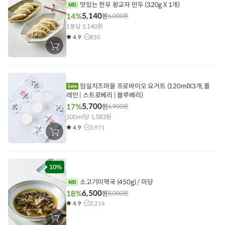
기
맛있는 한우 왕교자 만두 (320g X 1개)
5,140
14%
원
6,000
원
1봉당 5,140원
4.9
850
장
바
구
니
에
담
임실치즈마을 프로바이오 요거트
(120mlX3개, 플
기
레인 | 스트로베리 | 블루베리)
5,700
17%
원
6,900
원
100ml당 1,583원
4.9
3,971
장
바
구
니
에
담
10%
기
소고기미역국 (450g) / 미당
6,500
18%
원
8,000
원
4.9
2,216
장