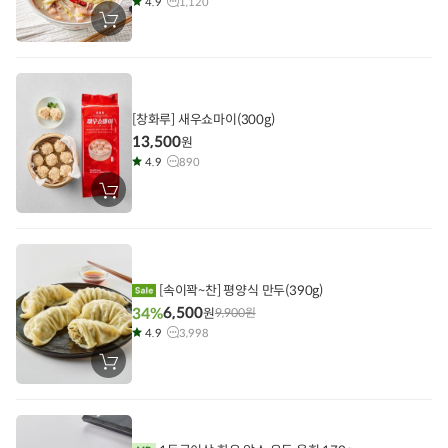
4.9
1,120
장
바
구
니
에
담
기
[창화루] 새우쇼마이(300g)
13,500
원
4.9
890
장
바
구
니
에
담
기
[속이꽉~찬] 평양식 만두(390g)
6,500
34%
원
9,900
원
4.9
3,998
장
바
구
니
에
담
기