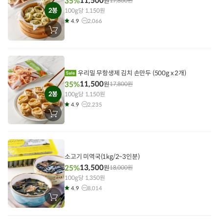
11,500
35%
원
17,800
원
2봉
100g당 1,150원
4.9
2,066
장
바
구
니
에
담
기
우리밀 무항생제 김치 손만두 (500g x 2개)
11,500
35%
원
17,800
원
2봉
100g당 1,150원
4.9
2,235
장
바
구
니
에
담
기
소고기 미역국(1kg/2~3인분)
13,500
25%
원
18,000
원
100g당 1,350원
4.9
8,014
장
바
구
니