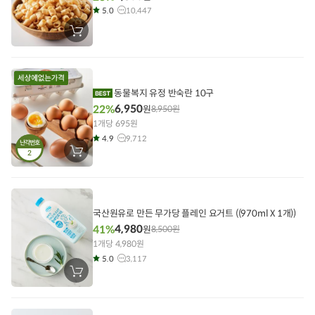
5.0
10,447
장
바
구
니
에
담
기
동물복지 유정 반숙란 10구
6,950
22%
원
8,950
원
1개당 695원
4.9
9,712
난각번호
2
장
바
구
니
에
담
기
국산원유로 만든 무가당 플레인 요거트 ((970ml X 1개))
4,980
41%
원
8,500
원
1개당 4,980원
5.0
3,117
장
바
구
니
에