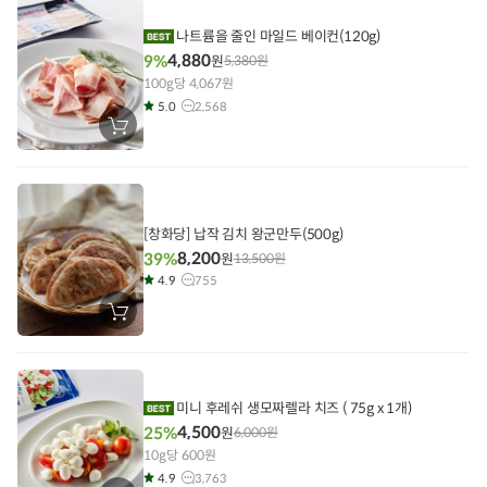
에
담
기
나트륨을 줄인 마일드 베이컨(120g)
4,880
9%
원
5,380
원
100g당 4,067원
5.0
2,568
장
바
구
니
에
담
기
[창화당] 납작 김치 왕군만두(500g)
8,200
39%
원
13,500
원
4.9
755
장
바
구
니
에
담
기
미니 후레쉬 생모짜렐라 치즈 ( 75g x 1개)
4,500
25%
원
6,000
원
10g당 600원
4.9
3,763