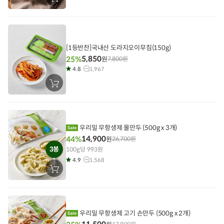
장
바
구
니
에
담
기
[1등반찬]국내산 도라지오이무침(150g)
5,850
25%
원
7,800
원
4.8
1,967
장
바
구
니
에
담
기
우리밀 무항생제 물만두 (500g x 3개)
14,900
44%
원
26,700
원
3봉
100g당 993원
4.9
1,568
장
바
구
니
에
담
기
우리밀 무항생제 고기 손만두 (500g x 2개)