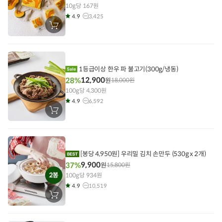
10g당 167원
4.9
3,425
장
바
구
니
에
담
기
1등급이상 한우 파 불고기(300g/냉동)
12,900
28%
원
18,000
원
100g당 4,300원
4.9
6,592
장
바
구
니
에
담
기
[봉당 4,950원] 우리밀 김치 손만두 (530g x 2개)
9,900
37%
원
15,800
원
2봉
100g당 934원
4.9
10,519
장
바
구
니