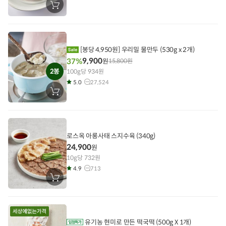
장
바
구
니
에
담
기
[봉당 4,950원] 우리밀 물만두 (530g x 2개)
9,900
37%
원
15,800
원
2봉
100g당 934원
5.0
27,524
장
바
구
니
에
담
기
로스옥 아롱사태 스지수육 (340g)
24,900
원
10g당 732원
4.9
713
장
바
구
니
에
담
기
유기농 현미로 만든 떡국떡 (500g X 1개)