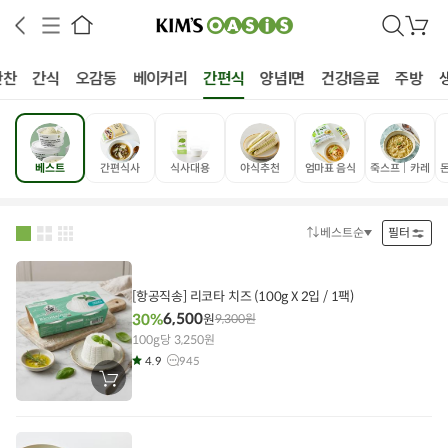
검
장
색
바
구
반찬
간식
오감동
베이커리
간편식
양념I면
건강I음료
주방
니
베스트
간편식사
식사대용
야식추천
엄마표 음식
죽스프│카레
상공인
농축산물할인
찬들마루
주문/배송
고객센터
베스트순
필터
정
렬
방
법
[항공직송] 리코타 치즈 (100g X 2입 / 1팩)
6,500
30%
원
9,300
원
100g당 3,250원
4.9
945
장
바
구
니
에