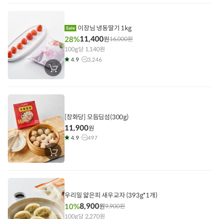
니
에
담
기
이장님 냉동딸기 1kg
11,400
28%
원
16,000
원
100g당 1,140원
4.9
3,246
장
바
구
니
에
담
기
[창화당] 모듬딤섬(300g)
11,900
원
4.9
497
장
바
구
니
에
담
기
우리밀 얇은피 새우교자 (393g*1개)
8,900
10%
원
9,900
원
100g당 2,270원