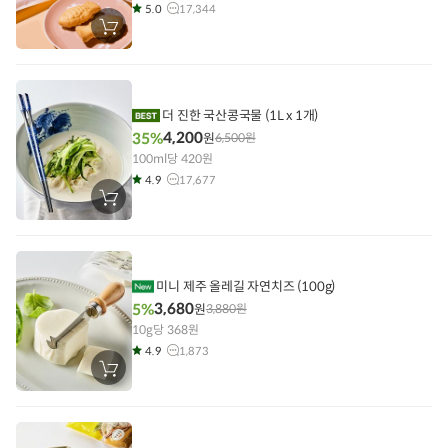
5.0
17,344
장
바
구
니
에
담
기
더 진한 국산콩국물 (1L x 1개)
4,200
35%
원
6,500
원
100ml당 420원
4.9
17,677
장
바
구
니
에
담
기
미니 제주 올레길 자연치즈 (100g)
3,680
5%
원
3,880
원
10g당 368원
4.9
1,873
장
바
구
니
에
담